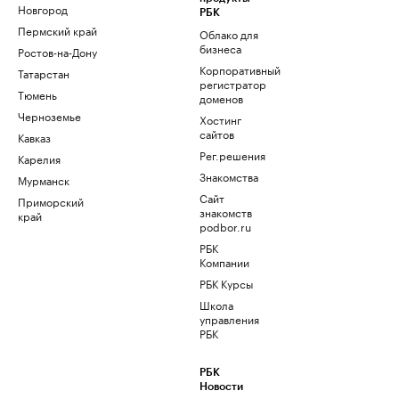
Новгород
РБК
Пермский край
Облако для
бизнеса
Ростов-на-Дону
Корпоративный
Татарстан
регистратор
Тюмень
доменов
Черноземье
Хостинг
сайтов
Кавказ
Рег.решения
Карелия
Знакомства
Мурманск
Сайт
Приморский
знакомств
край
podbor.ru
РБК
Компании
РБК Курсы
Школа
управления
РБК
РБК
Новости