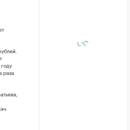
ет
рублей.
т
 году
а раза
атьева,
сяч