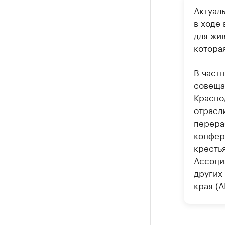
Актуал
в ходе
для жи
которая
В част
совеща
Красно
отрасл
перера
конфер
кресть
Ассоци
других
края (А