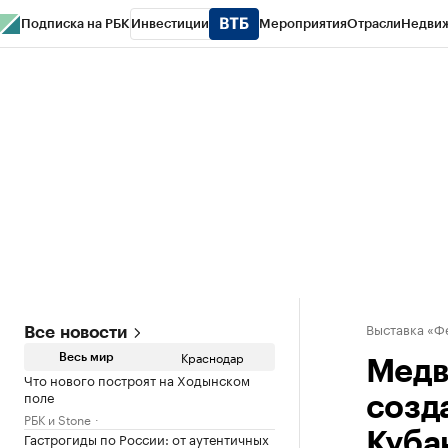
Подписка на РБК
Инвестиции
Мероприятия
Отрасли
Недви
РБК Курсы
РБК Life
Тренды
Визионеры
Национальные проекты
Горо
Газета
Спецпроекты СПб
Конференции СПб
Спецпроекты
Проверк
Выставка «Ф
Все новости
Краснодар
Весь мир
Медв
Что нового построят на Ходынском
поле
созд
РБК и Stone
Гастрогиды по России: от аутентичных
Куба