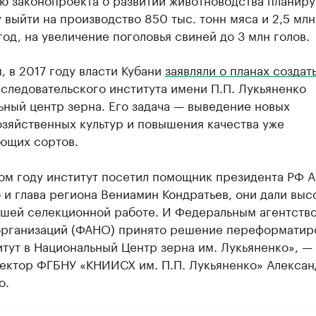
 выйти на производство 850 тыс. тонн мяса и 2,5 млн
год, на увеличение поголовья свиней до 3 млн голов.
 в 2017 году власти Кубани
заявляли о планах создат
следовательского института имени П.П. Лукьяненко
ный центр зерна. Его задача — выведение новых
зяйственных культур и повышения качества уже
ющих сортов.
ом году институт посетил помощник президента РФ 
и глава региона Вениамин Кондратьев, они дали выс
ашей селекционной работе. И Федеральным агентств
организаций (ФАНО) принято решение переформатир
тут в Национальный Центр зерна им. Лукьяненко», — 
ректор ФГБНУ «КНИИСХ им. П.П. Лукьяненко» Алексан
о.