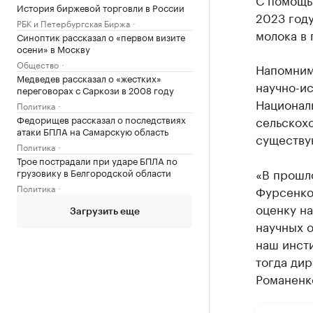
История биржевой торговли в России
2023 году
РБК и Петербургская Биржа
молока в 
Синоптик рассказал о «первом визите
осени» в Москву
Общество
Напомним,
Медведев рассказал о «жестких»
научно-ис
переговорах с Саркози в 2008 году
Националь
Политика
Федорищев рассказал о последствиях
сельскохо
атаки БПЛА на Самарскую область
существу
Политика
Трое пострадали при ударе БПЛА по
«В прошл
грузовику в Белгородской области
Политика
Фурсенко 
оценку н
Загрузить еще
научных 
наш инсти
тогда ди
Романенк