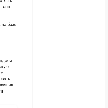
 тонн
ь
на базе
Андрей
окую
ом
овать
заявил
др