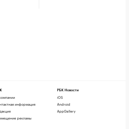
К
РБК Новости
компании
iOS
нтактная информация
Android
дакция
AppGallery
змещение рекламы