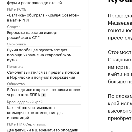
ферм и ресторанов до отелей
РБК и РСХБ
Председа
«Балтика» обыграла «Крылья Советов»
в матче РПЛ
Медведев
Спорт
генетиче
Евросоюз нарастил импорт
пресс-сл
российского СПГ
Экономика
Вучич пообещал сделать все для
Стоимость
помощи Украине на «европейском
Создание 
пути»
импорта, 
Политика
Самолет выкатился за пределы полосы
выйти на 
в Норильске и получил повреждения
больше ны
Общество
В Геленджике открыли все пляжи после
угрозы атак БПЛА
По слова
Краснодарский край
край исп
Как выбрать оптимальное
высокопро
коммерческое помещение для
приобрет
инвестиций
РБК и ПИК Серия плюс
Две девушки в Шереметьево опоздали