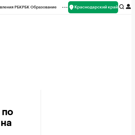
Краснодарский край
вления РБК
РБК Образование
редитные рейтинги
Франшизы
нсы
Рынок наличной валюты
 по
 на