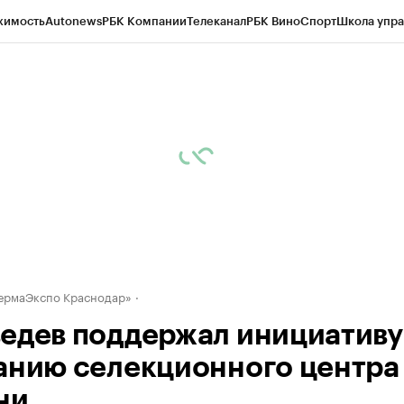
жимость
Autonews
РБК Компании
Телеканал
РБК Вино
Спорт
Школа упра
д
Стиль
Крипто
РБК Бизнес-среда
Дискуссионный клуб
Исследования
К
а контрагентов
Политика
Экономика
Бизнес
Технологии и медиа
Фина
ермаЭкспо Краснодар»
едев поддержал инициативу
анию селекционного центра
ни