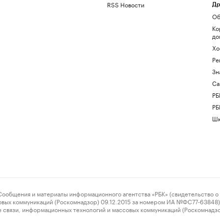
RSS Новости
Др
Об
Ко
до
Хо
Ре
Зн
Са
РБ
РБ
Шк
ения и материалы информационного агентства «РБК» (свидетельство о 
овых коммуникаций (Роскомнадзор) 09.12.2015 за номером ИА №ФС77-63848) 
 связи, информационных технологий и массовых коммуникаций (Роскомнадз