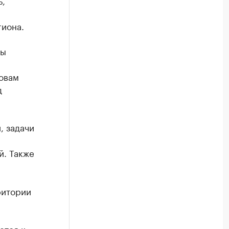
ь,
гиона.
ты
ловам
д
, задачи
й. Также
ритории
ется к