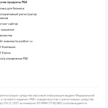
угие продукты РБК
лако для бизнеса
рпоративный регистратор
менов
стинг сайтов
г.решения
акомства
йт знакомств podbor.ru
К Компании
К Курсы
ола управления РБК
регистрации средства массовой информации выдано Федеральной
и сетевого издания «РБК» (свидетельство о регистрации средства
ор) 03.12.2021 за номером ЭЛ №ФС77-82385) сопровождаются