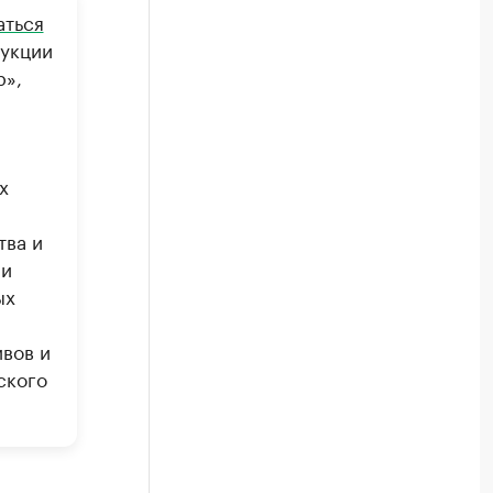
аться
дукции
р»,
х
тва и
 и
ых
вов и
ского