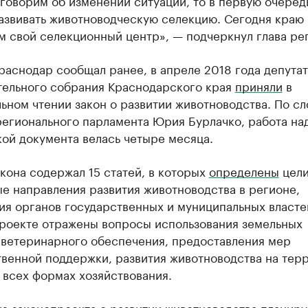
говорим об изменении ситуации, то в первую очеред
азвивать животноводческую селекцию. Сегодня краю
 свой селекционный центр», — подчеркнул глава ре
раснодар сообщал ранее, в апреле 2018 года депута
тельного собрания Краснодарского края
приняли
в
ьном чтении закон о развитии животноводства. По с
регионального парламента Юрия Бурлачко, работа на
ой документа велась четыре месяца.
кона содержал 15 статей, в которых
определены
цели
е направления развития животноводства в регионе,
ия органов государственных и муниципальных власте
проекте отражены вопросы использования земельных
, ветеринарного обеспечения, предоставления мер
твенной поддержки, развития животноводства на тер
 всех формах хозяйствования.
ю законопроекта о развитии животноводства планиру