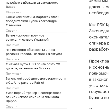
«Если мы 
на рейс и выбежали за самолетом.
должны р
Видео
необходим
Общество
Юные хоккеисты «Спартака» стали
победителями Кубка Александра
Как РБК К
Овечкина
Законода
Спорт
Вучич исключил военное
окончател
сотрудничество с Украиной
спикера 
Политика
разработк
Что известно об атаках БПЛА на
регионы России. Главное к 8 августа
Политика
Проект за
С начала суток ПВО сбила почти 20
и основны
дронов, летевших на Москву
полномоч
Политика
Зеленский сообщил о договоренности
в законо
с США по ракетам Patriot
участков
Политика
государс
Умер первый тренер шестикратного
Кубани во
олимпийского чемпиона гимнаста
Щербо
Спорт
С помощь