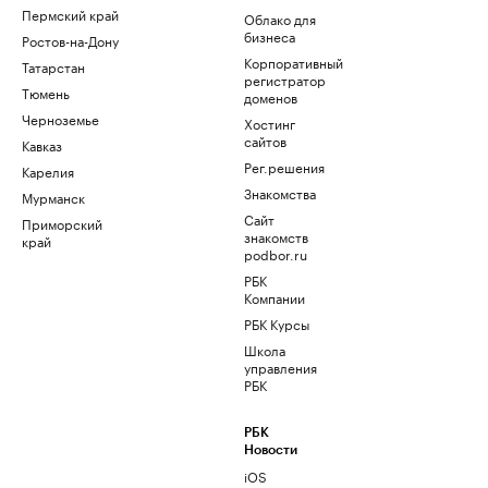
Пермский край
Облако для
бизнеса
Ростов-на-Дону
Корпоративный
Татарстан
регистратор
Тюмень
доменов
Черноземье
Хостинг
сайтов
Кавказ
Рег.решения
Карелия
Знакомства
Мурманск
Сайт
Приморский
знакомств
край
podbor.ru
РБК
Компании
РБК Курсы
Школа
управления
РБК
РБК
Новости
iOS