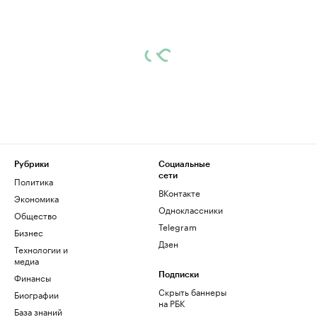
Рубрики
Социальные
сети
Политика
ВКонтакте
Экономика
Одноклассники
Общество
Telegram
Бизнес
Дзен
Технологии и
медиа
Финансы
Подписки
Скрыть баннеры
Биографии
на РБК
База знаний