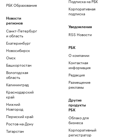
Подписка на РБК
РБК Образование
Корпоративная
подписка
Новости
регионов
Уведомления
Санкт-Петербург
RSS Новости
и область
Екатеринбург
РБК
Новосибирск
О компании
Омск
Контактная
Башкортостан
информация
Вологодская
Редакция
область
Размещение
Калининград
рекламы
Краснодарский
край
Другие
Нижний
продукты
Новгород
РБК
Пермский край
Облако для
бизнеса
Ростов-на-Дону
Корпоративный
Татарстан
регистратор