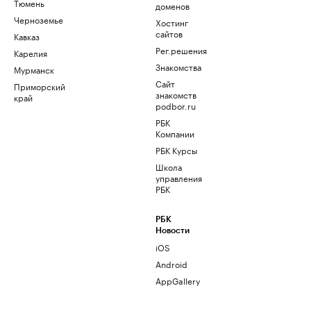
Тюмень
доменов
Черноземье
Хостинг
сайтов
Кавказ
Рег.решения
Карелия
Знакомства
Мурманск
Сайт
Приморский
знакомств
край
podbor.ru
РБК
Компании
РБК Курсы
Школа
управления
РБК
РБК
Новости
iOS
Android
AppGallery