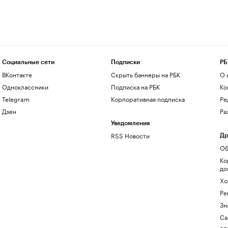
Социальные сети
Подписки
РБ
ВКонтакте
Скрыть баннеры на РБК
О 
Одноклассники
Подписка на РБК
Ко
Telegram
Корпоративная подписка
Ре
Дзен
Ра
Уведомления
RSS Новости
Др
Об
Ко
до
Хо
Ре
Зн
Са