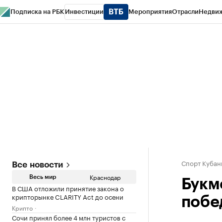
Подписка на РБК
Инвестиции
Мероприятия
Отрасли
Недви
РБК Курсы
РБК Life
Тренды
Визионеры
Национальные проекты
Горо
Газета
Спецпроекты СПб
Конференции СПб
Спецпроекты
Проверк
Спорт Кубан
Все новости
Краснодар
Весь мир
Букм
В США отложили принятие закона о
крипторынке CLARITY Act до осени
побе
Крипто
Сочи принял более 4 млн туристов с