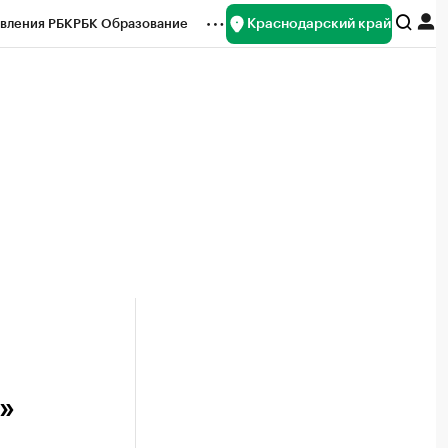
Краснодарский край
вления РБК
РБК Образование
редитные рейтинги
Франшизы
нсы
Рынок наличной валюты
»