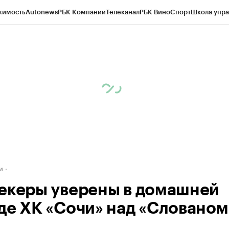
жимость
Autonews
РБК Компании
Телеканал
РБК Вино
Спорт
Школа упра
д
Стиль
Крипто
РБК Бизнес-среда
Дискуссионный клуб
Исследования
К
а контрагентов
Политика
Экономика
Бизнес
Технологии и медиа
Фина
и
екеры уверены в домашней
де ХК «Сочи» над «Слованом