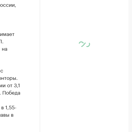
оссии,
нимает
Л.
 на
 с
онторы.
и от 3,1
. Победа
в 1,55-
лавы в