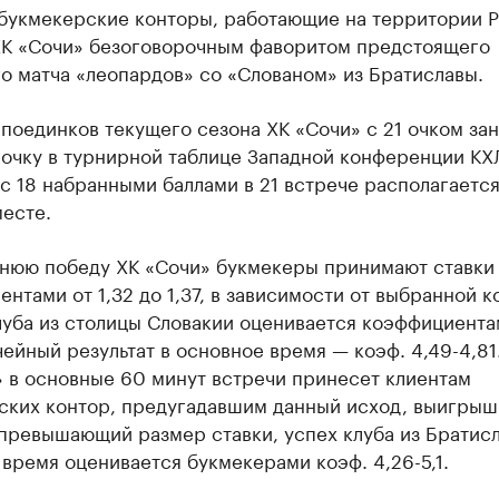
букмекерские конторы, работающие на территории Р
ХК «Сочи» безоговорочным фаворитом предстоящего
о матча «леопардов» со «Слованом» из Братиславы.
поединков текущего сезона ХК «Сочи» с 21 очком за
рочку в турнирной таблице Западной конференции КХ
с 18 набранными баллами в 21 встрече располагается
есте.
нюю победу ХК «Сочи» букмекеры принимают ставки
нтами от 1,32 до 1,37, в зависимости от выбранной к
уба из столицы Словакии оценивается коэффициентам
ичейный результат в основное время — коэф. 4,49-4,81
» в основные 60 минут встречи принесет клиентам
ких контор, предугадавшим данный исход, выигрыш 
 превышающий размер ставки, успех клуба из Братис
время оценивается букмекерами коэф. 4,26-5,1.