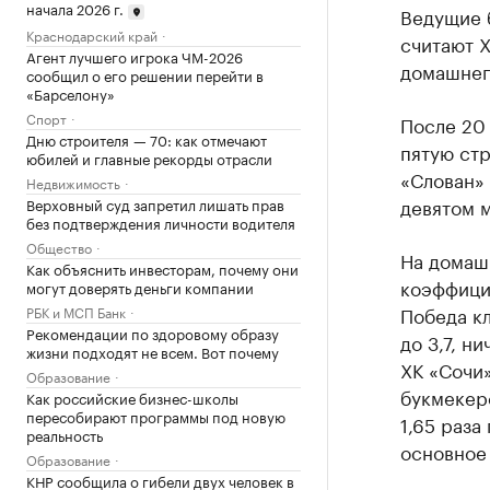
начала 2026 г.
Ведущие 
Краснодарский край
считают 
Агент лучшего игрока ЧМ-2026
домашнег
сообщил о его решении перейти в
«Барселону»
Спорт
После 20 
Дню строителя — 70: как отмечают
пятую ст
юбилей и главные рекорды отрасли
«Слован» 
Недвижимость
девятом м
Верховный суд запретил лишать прав
без подтверждения личности водителя
Общество
На домаш
Как объяснить инвесторам, почему они
коэффицие
могут доверять деньги компании
Победа кл
РБК и МСП Банк
Рекомендации по здоровому образу
до 3,7, н
жизни подходят не всем. Вот почему
ХК «Сочи
Образование
букмекерс
Как российские бизнес-школы
пересобирают программы под новую
1,65 раза
реальность
основное 
Образование
КНР сообщила о гибели двух человек в