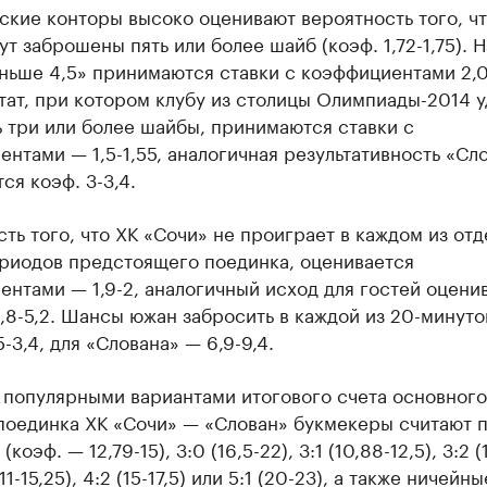
кие конторы высоко оценивают вероятность того, чт
ут заброшены пять или более шайб (коэф. 1,72-1,75). 
ньше 4,5» принимаются ставки с коэффициентами 2,0
тат, при котором клубу из столицы Олимпиады-2014 у
 три или более шайбы, принимаются ставки с
нтами — 1,5-1,55, аналогичная результативность «Сл
ся коэф. 3-3,4.
ть того, что ХК «Сочи» не проиграет в каждом из отд
ериодов предстоящего поединка, оценивается
нтами — 1,9-2, аналогичный исход для гостей оцени
,8-5,2. Шансы южан забросить в каждой из 20-минуто
5-3,4, для «Слована» — 6,9-9,4.
 популярными вариантами итогового счета основного
поединка ХК «Сочи» — «Слован» букмекеры считают 
 (коэф. — 12,79-15), 3:0 (16,5-22), 3:1 (10,88-12,5), 3:2 (
 (11-15,25), 4:2 (15-17,5) или 5:1 (20-23), а также ничейны