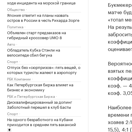
ходе инцидента на морской границе
Букмекерс
Общество
матче буд
Япония ответит на планы назвать
«тотал ме
остров в России в честь Рихарда Зорге
На резуль
Политика
Объявлен старт предзаказов на
забросить
гибридный кроссовер UMO 8
коэффицие
Авто
оценивает
Обладатель Кубка Стэнли на
велосипеде сбил бегуна
Спорт
Вероятнос
Отпуск без «сюрпризов»: пять вещей, о
взятых п
которых туристы жалеют в аэропорту
коэффицие
РБК Компании
коэф. — 4
Как Петербургская биржа влияет на
бизнес и экономику
коэф. 3,0
РБК и Петербургская Биржа
Дисквалифицированный за допинг
Наиболее
Заболотный перешел в клуб Басты
времени 
Спорт
На одного безработного на Кубани
хозяев 2:1
приходится в среднем пять вакансий
15,5), 4:1