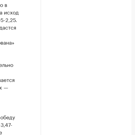
о в
На исход
5-2,25.
дастся
ована»
ельно
вается
к —
победу
13,47-
е