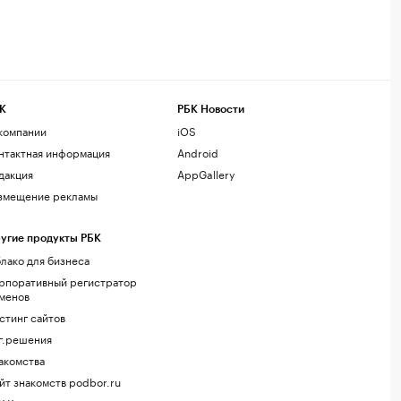
К
РБК Новости
компании
iOS
нтактная информация
Android
дакция
AppGallery
змещение рекламы
угие продукты РБК
лако для бизнеса
рпоративный регистратор
менов
стинг сайтов
г.решения
акомства
йт знакомств podbor.ru