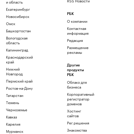
RSS Новости
и область
Екатеринбург
РБК
Новосибирск
О компании
Омск
Контактная
Башкортостан
информация
Вологодская
Редакция
область
Размещение
Калининград
рекламы
Краснодарский
край
Другие
Нижний
продукты
Новгород
РБК
Пермский край
Облако для
бизнеса
Ростов-на-Дону
Корпоративный
Татарстан
регистратор
Тюмень
доменов
Черноземье
Хостинг
сайтов
Кавказ
Рег.решения
Карелия
Знакомства
Мурманск