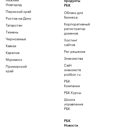
продукты
Новгород
РБК
Пермский край
Облако для
бизнеса
Ростов-на-Дону
Корпоративный
Татарстан
регистратор
Тюмень
доменов
Черноземье
Хостинг
сайтов
Кавказ
Рег.решения
Карелия
Знакомства
Мурманск
Сайт
Приморский
знакомств
край
podbor.ru
РБК
Компании
РБК Курсы
Школа
управления
РБК
РБК
Новости