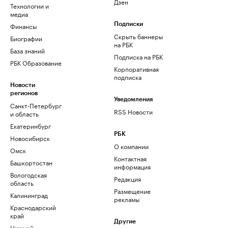
Дзен
Технологии и
медиа
Финансы
Подписки
Скрыть баннеры
Биографии
на РБК
База знаний
Подписка на РБК
РБК Образование
Корпоративная
подписка
Новости
регионов
Уведомления
Санкт-Петербург
RSS Новости
и область
Екатеринбург
РБК
Новосибирск
О компании
Омск
Контактная
Башкортостан
информация
Вологодская
Редакция
область
Размещение
Калининград
рекламы
Краснодарский
край
Другие
Нижний