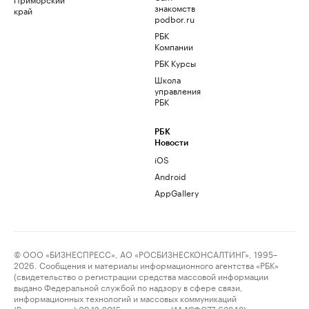
знакомств
край
podbor.ru
РБК
Компании
РБК Курсы
Школа
управления
РБК
РБК
Новости
iOS
Android
AppGallery
© ООО «БИЗНЕСПРЕСС», АО «РОСБИЗНЕСКОНСАЛТИНГ», 1995–
2026. Сообщения и материалы информационного агентства «РБК»
(свидетельство о регистрации средства массовой информации
выдано Федеральной службой по надзору в сфере связи,
информационных технологий и массовых коммуникаций
(Роскомнадзор) 09.12.2015 за номером ИА №ФС77-63848) и сетевого