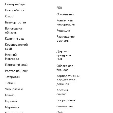
Екатеринбург
РБК
Новосибирск
О компании
Омск
Контактная
Башкортостан
информация
Вологодская
Редакция
область
Размещение
Калининград
рекламы
Краснодарский
край
Другие
Нижний
продукты
Новгород
РБК
Пермский край
Облако для
бизнеса
Ростов-на-Дону
Корпоративный
Татарстан
регистратор
Тюмень
доменов
Черноземье
Хостинг
сайтов
Кавказ
Рег.решения
Карелия
Знакомства
Мурманск
Сайт
Приморский