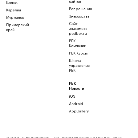
сайтов
Кавказ
Рег.решения
Карелия
Знакомства
Мурманск
Сайт
Приморский
знакомств
край
podbor.ru
РБК
Компании
РБК Курсы
Школа
управления
РБК
РБК
Новости
iOS
Android
AppGallery
© ООО «БИЗНЕСПРЕСС», АО «РОСБИЗНЕСКОНСАЛТИНГ», 1995–