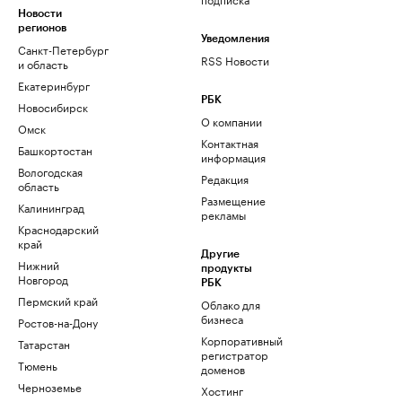
Новости
регионов
Уведомления
Санкт-Петербург
RSS Новости
и область
Екатеринбург
РБК
Новосибирск
О компании
Омск
Контактная
Башкортостан
информация
Вологодская
Редакция
область
Размещение
Калининград
рекламы
Краснодарский
край
Другие
Нижний
продукты
Новгород
РБК
Пермский край
Облако для
бизнеса
Ростов-на-Дону
Корпоративный
Татарстан
регистратор
Тюмень
доменов
Черноземье
Хостинг