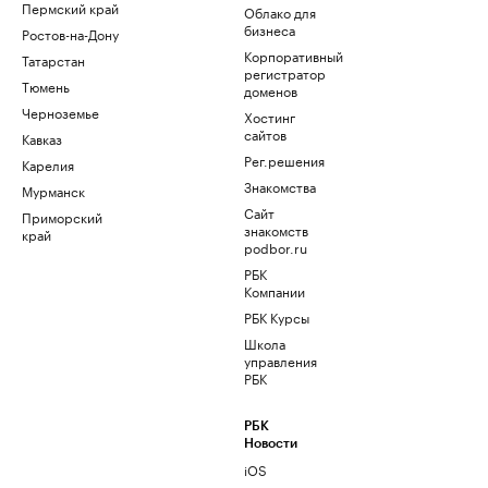
Пермский край
Облако для
бизнеса
Ростов-на-Дону
Корпоративный
Татарстан
регистратор
Тюмень
доменов
Черноземье
Хостинг
сайтов
Кавказ
Рег.решения
Карелия
Знакомства
Мурманск
Сайт
Приморский
знакомств
край
podbor.ru
РБК
Компании
РБК Курсы
Школа
управления
РБК
РБК
Новости
iOS