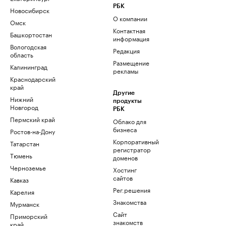
РБК
Новосибирск
О компании
Омск
Контактная
Башкортостан
информация
Вологодская
Редакция
область
Размещение
Калининград
рекламы
Краснодарский
край
Другие
Нижний
продукты
Новгород
РБК
Пермский край
Облако для
бизнеса
Ростов-на-Дону
Корпоративный
Татарстан
регистратор
Тюмень
доменов
Черноземье
Хостинг
сайтов
Кавказ
Рег.решения
Карелия
Знакомства
Мурманск
Сайт
Приморский
знакомств
край