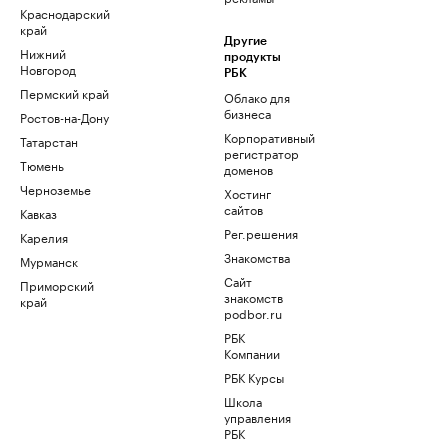
Краснодарский
край
Другие
Нижний
продукты
Новгород
РБК
Пермский край
Облако для
бизнеса
Ростов-на-Дону
Корпоративный
Татарстан
регистратор
Тюмень
доменов
Черноземье
Хостинг
сайтов
Кавказ
Рег.решения
Карелия
Знакомства
Мурманск
Сайт
Приморский
знакомств
край
podbor.ru
РБК
Компании
РБК Курсы
Школа
управления
РБК