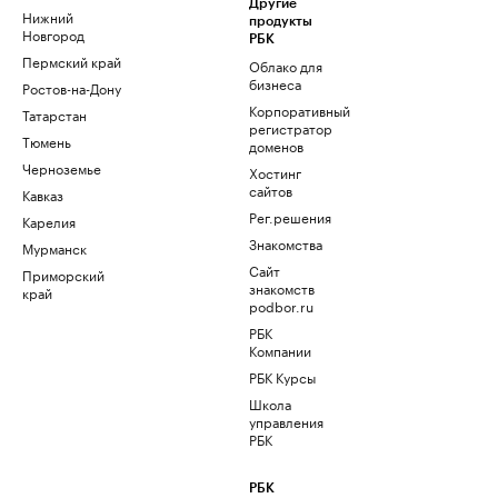
Другие
Нижний
продукты
Новгород
РБК
Пермский край
Облако для
бизнеса
Ростов-на-Дону
Корпоративный
Татарстан
регистратор
Тюмень
доменов
Черноземье
Хостинг
сайтов
Кавказ
Рег.решения
Карелия
Знакомства
Мурманск
Сайт
Приморский
знакомств
край
podbor.ru
РБК
Компании
РБК Курсы
Школа
управления
РБК
РБК