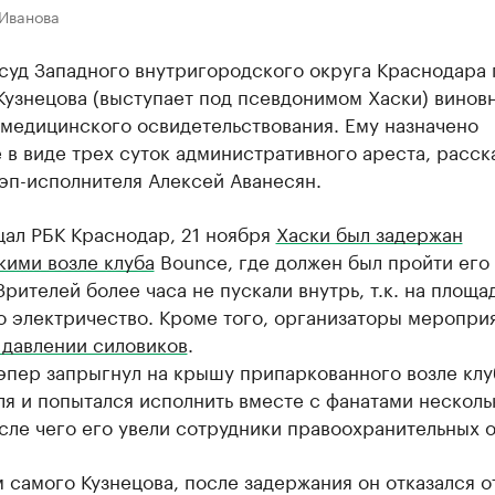
 Иванова
суд Западного внутригородского округа Краснодара 
Кузнецова (выступает под псевдонимом Хаски) винов
 медицинского освидетельствования. Ему назначено
 в виде трех суток административного ареста, расск
эп-исполнителя Алексей Аванесян.
щал РБК Краснодар, 21 ноября
Хаски был задержан
кими возле клуба
Bounce, где должен был пройти его
Зрителей более часа не пускали внутрь, т.к. на площа
о электричество. Кроме того, организаторы меропри
 давлении силовиков
.
эпер запрыгнул на крышу припаркованного возле клу
я и попытался исполнить вместе с фанатами несколь
сле чего его увели сотрудники правоохранительных о
 самого Кузнецова, после задержания он отказался о