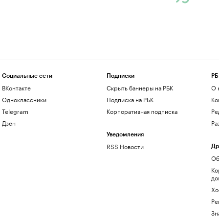
Социальные сети
Подписки
РБ
ВКонтакте
Скрыть баннеры на РБК
О 
Одноклассники
Подписка на РБК
Ко
Telegram
Корпоративная подписка
Ре
Дзен
Ра
Уведомления
RSS Новости
Др
Об
Ко
до
Хо
Ре
Зн