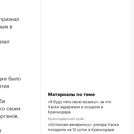
признал
ным в
азал
дке было
ятия
Материалы по теме
ба
«Я буду петь свою музыку»: за что
Хаски задержали и осудили в
ко своих
Краснодаре
рганов.
Краснодарский край
«Останови вечеринку»: рэпера Хаски
посадили на 12 суток в Краснодаре
т