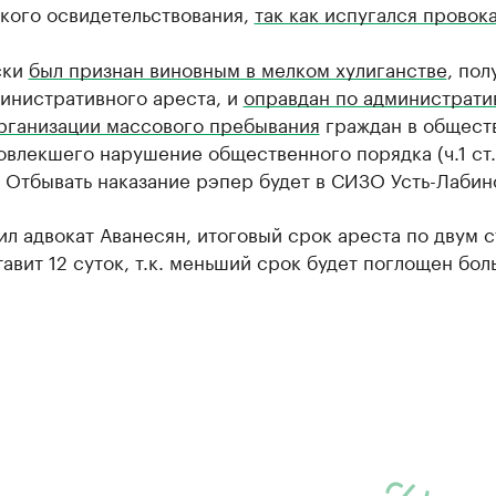
кого освидетельствования,
так как испугался провок
ски
был признан виновным в мелком хулиганстве
, пол
инистративного ареста, и
оправдан по администрати
организации массового пребывания
граждан в общест
овлекшего нарушение общественного порядка (ч.1 ст.
 Отбывать наказание рэпер будет в СИЗО Усть-Лабин
ил адвокат Аванесян, итоговый срок ареста по двум с
авит 12 суток, т.к. меньший срок будет поглощен бол