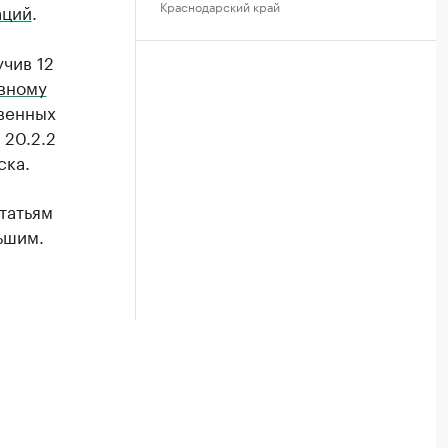
Краснодарский край
аций
.
учив 12
вному
венных
 20.2.2
ска.
татьям
ьшим.