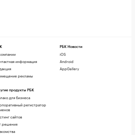
К
РБК Новости
компании
iOS
нтактная информация
Android
дакция
AppGallery
змещение рекламы
угие продукты РБК
лако для бизнеса
рпоративный регистратор
менов
стинг сайтов
г.решения
акомства