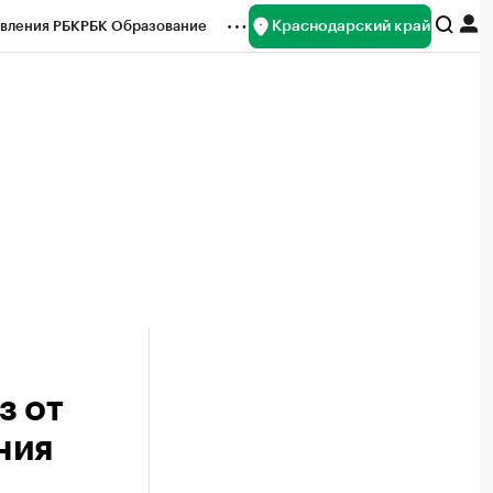
Краснодарский край
вления РБК
РБК Образование
редитные рейтинги
Франшизы
нсы
Рынок наличной валюты
з от
ния