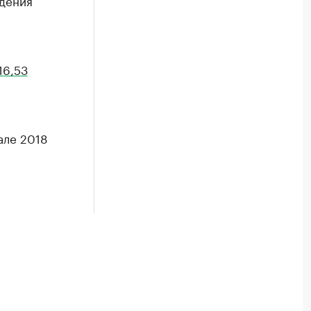
дения
16,53
але 2018