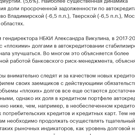
Удмуртии. (5,6%). Наиболее существенная динамика
ия доли просроченной задолженности по автокредит
во Владимирской (-6,5 п.п.), Тверской (-6,5 п.п.), Мо
) областях.
 гендиректора НБКИ Александра Викулина, в 2017-20
с «плохими» долгами в автокредитовании стабилизир
чала улучшаться. Во многом это объясняется более
ной работой банковского риск-менеджмента, объясня
ы внимательно следят и за качеством новых кредитов
филем своих заемщиков с действующими обязательст
объемы «плохих» долгов все еще остаются достаточн
ными, однако их доля в кредитном портфеле автокре
нно ниже, чем, например, в необеспеченном кредит
 потребительских кредитов и кредитных карт. Тем не
ам необходимо продолжать осуществлять тщательный
таких рыночных индикаторов, как уровень долговой н