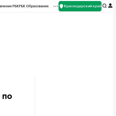
Краснодарский край
вления РБК
РБК Образование
редитные рейтинги
Франшизы
нсы
Рынок наличной валюты
 по