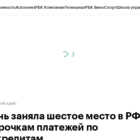
жимость
Autonews
РБК Компании
Телеканал
РБК Вино
Спорт
Школа упра
д
Стиль
Крипто
РБК Бизнес-среда
Дискуссионный клуб
Исследования
К
а контрагентов
Политика
Экономика
Бизнес
Технологии и медиа
Фина
ий край
нь заняла шестое место в РФ
рочкам платежей по
кредитам