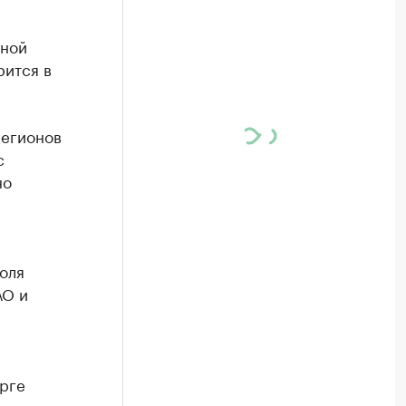
нной
рится в
регионов
с
но
оля
АО и
урге