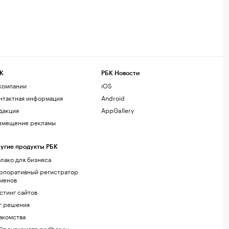
К
РБК Новости
компании
iOS
нтактная информация
Android
дакция
AppGallery
змещение рекламы
угие продукты РБК
лако для бизнеса
рпоративный регистратор
менов
стинг сайтов
г.решения
акомства
йт знакомств podbor.ru