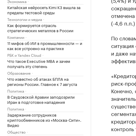
(5,4%) и 
Экономика
сокращен
Китайская нейросеть Kimi K3 вышла за
пределы тестовой среды
отмечена 
Технологии и медиа
(-4,6 п.п.
Как формируется отрасль
стратегических металлов в России
По словам
Компании
11 мифов об ИИ в промышленности — и
ситуация 
как все устроено на практике
и даже на
РБК и Yandex Cloud
эффектив
Что такое Executive MBA и зачем
получать эту степень
Образование
«Кредитор
Что известно об атаках БПЛА на
риск-про
регионы России. Главное к 7 августа
Конечно, 
Политика
В Саудовской Аравии заподозрили
значитель
Иран в подготовке нападения
существе
Политика
сегментах
Задержание сотрудников
криптообменников из «Москва-Сити».
кредитор
Видео
контроль 
Общество