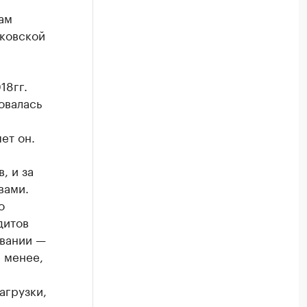
ам
сковской
18гг.
овалась
ет он.
, и за
вами.
о
дитов
овании —
 менее,
агрузки,