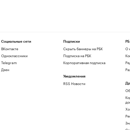
Социальные сети
Подписки
РБ
ВКонтакте
Скрыть баннеры на РБК
О 
Одноклассники
Подписка на РБК
Ко
Telegram
Корпоративная подписка
Ре
Дзен
Ра
Уведомления
RSS Новости
Др
Об
Ко
до
Хо
Ре
Зн
Са