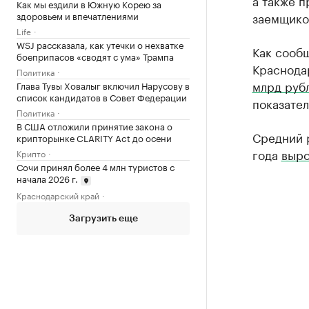
а также 
Как мы ездили в Южную Корею за
здоровьем и впечатлениями
заемщиков
Life
WSJ рассказала, как утечки о нехватке
Как сооб
боеприпасов «сводят с ума» Трампа
Краснода
Политика
млрд руб
Глава Тувы Ховалыг включил Нарусову в
список кандидатов в Совет Федерации
показател
Политика
В США отложили принятие закона о
Средний р
крипторынке CLARITY Act до осени
года
выро
Крипто
Сочи принял более 4 млн туристов с
начала 2026 г.
Краснодарский край
Загрузить еще