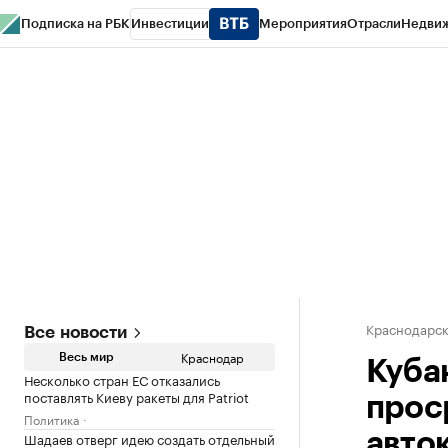
Подписка на РБК
Инвестиции
Мероприятия
Отрасли
Недви
РБК Курсы
РБК Life
Тренды
Визионеры
Национальные проекты
Горо
Газета
Спецпроекты СПб
Конференции СПб
Спецпроекты
Проверк
Краснодарск
Все новости
Краснодар
Весь мир
Куба
Несколько стран ЕС отказались
поставлять Киеву ракеты для Patriot
прос
Политика
Шадаев отверг идею создать отдельный
авто