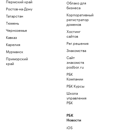
Пермский край
Облако для
бизнеса
Ростов-на-Дону
Корпоративный
Татарстан
регистратор
Тюмень
доменов
Черноземье
Хостинг
сайтов
Кавказ
Рег.решения
Карелия
Знакомства
Мурманск
Сайт
Приморский
знакомств
край
podbor.ru
РБК
Компании
РБК Курсы
Школа
управления
РБК
РБК
Новости
iOS