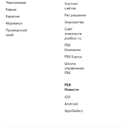
Черноземье
Хостинг
сайтов
Кавказ
Рег.решения
Карелия
Знакомства
Мурманск
Сайт
Приморский
знакомств
край
podbor.ru
РБК
Компании
РБК Курсы
Школа
управления
РБК
РБК
Новости
iOS
Android
AppGallery