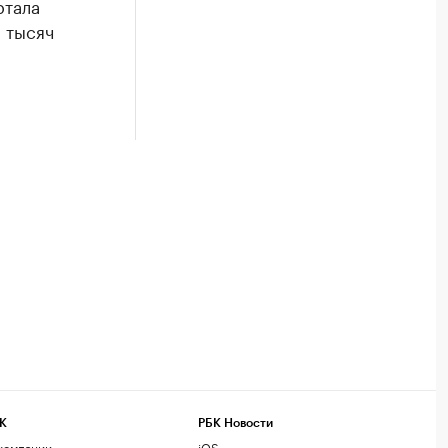
ртала
 тысяч
К
РБК Новости
компании
iOS