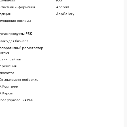
нтактная информация
Android
дакция
AppGallery
змещение рекламы
угие продукты РБК
лако для бизнеса
рпоративный регистратор
менов
стинг сайтов
г.решения
акомства
йт знакомств podbor.ru
К Компании
К Курсы
ола управления РБК