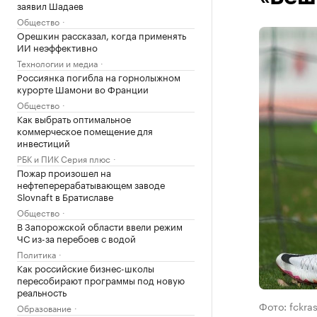
заявил Шадаев
Общество
Орешкин рассказал, когда применять
ИИ неэффективно
Технологии и медиа
Россиянка погибла на горнолыжном
курорте Шамони во Франции
Общество
Как выбрать оптимальное
коммерческое помещение для
инвестиций
РБК и ПИК Серия плюс
Пожар произошел на
нефтеперерабатывающем заводе
Slovnaft в Братиславе
Общество
В Запорожской области ввели режим
ЧС из-за перебоев с водой
Политика
Как российские бизнес-школы
пересобирают программы под новую
реальность
Фото: fckra
Образование