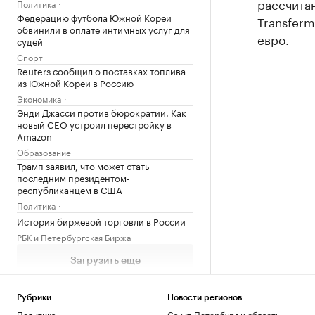
рассчитан
Политика
Федерацию футбола Южной Кореи
Transferm
обвинили в оплате интимных услуг для
евро.
судей
Спорт
Reuters сообщил о поставках топлива
из Южной Кореи в Россию
Экономика
Энди Джасси против бюрократии. Как
новый CEO устроил перестройку в
Amazon
Образование
Трамп заявил, что может стать
последним президентом-
республиканцем в США
Политика
История биржевой торговли в России
РБК и Петербургская Биржа
Загрузить еще
Рубрики
Новости регионов
Политика
Санкт-Петербург и область