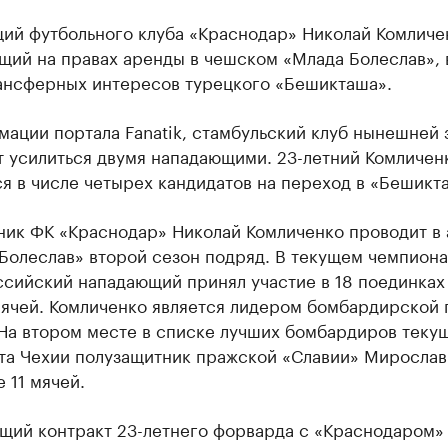
ий футбольного клуба «Краснодар» Николай Комличе
щий на правах аренды в чешском «Млада Болеслав», 
ансферных интересов турецкого «Бешикташа».
ации портала Fanatik, стамбульский клуб нынешней 
т усилиться двумя нападающими. 23-летний Комличен
я в числе четырех кандидатов на переход в «Бешикт
ник ФК «Краснодар» Николай Комличенко проводит в
Болеслав» второй сезон подряд. В текущем чемпиона
сийский нападающий принял участие в 18 поединках 
мячей. Комличенко является лидером бомбардирской 
 На втором месте в списке лучших бомбардиров теку
та Чехии полузащитник пражской «Славии» Мирослав 
е 11 мячей.
щий контракт 23-летнего форварда с «Краснодаром»