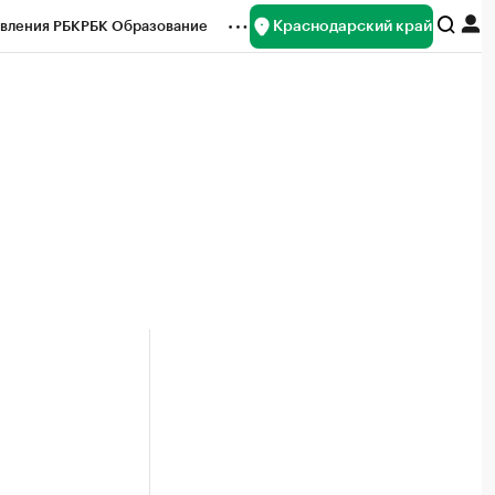
Краснодарский край
вления РБК
РБК Образование
редитные рейтинги
Франшизы
нсы
Рынок наличной валюты