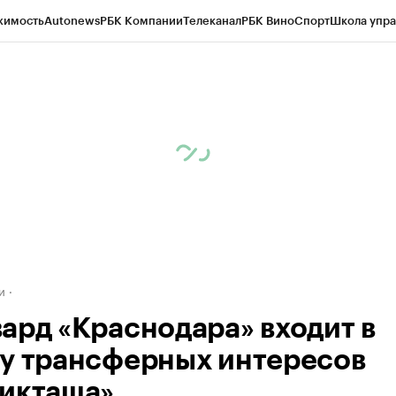
жимость
Autonews
РБК Компании
Телеканал
РБК Вино
Спорт
Школа упра
д
Стиль
Крипто
РБК Бизнес-среда
Дискуссионный клуб
Исследования
К
а контрагентов
Политика
Экономика
Бизнес
Технологии и медиа
Фина
и
ард «Краснодара» входит в
у трансферных интересов
икташа»