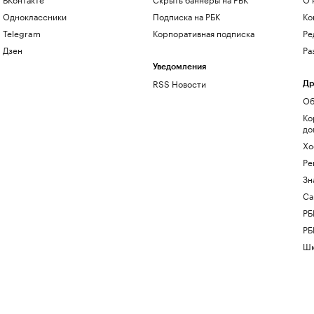
Одноклассники
Подписка на РБК
Ко
Telegram
Корпоративная подписка
Ре
Дзен
Ра
Уведомления
RSS Новости
Др
Об
Ко
до
Хо
Ре
Зн
Са
РБ
РБ
Шк