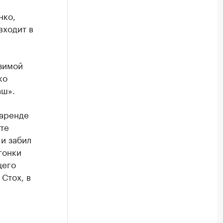
нко,
входит в
зимой
ко
аш».
 аренде
те
и забил
гонки
щего
Стох, в