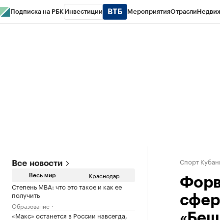
Подписка на РБК
Инвестиции
Мероприятия
Отрасли
Недви
РБК Курсы
РБК Life
Тренды
Визионеры
Национальные проекты
Горо
Газета
Спецпроекты СПб
Конференции СПб
Спецпроекты
Проверк
Спорт Кубан
Все новости
Краснодар
Весь мир
Форв
Степень MBA: что это такое и как ее
получить
сфер
Образование
«Макс» останется в России навсегда,
«Беш