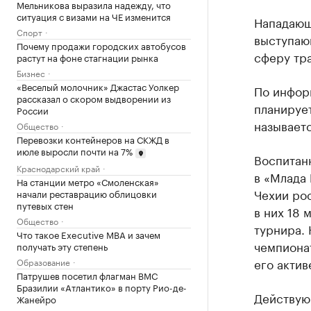
Мельникова выразила надежду, что
ситуация с визами на ЧЕ изменится
Нападающ
Спорт
выступаю
Почему продажи городских автобусов
сферу тр
растут на фоне стагнации рынка
Бизнес
«Веселый молочник» Джастас Уолкер
По информ
рассказал о скором выдворении из
планируе
России
называетс
Общество
Перевозки контейнеров на СКЖД в
июле выросли почти на 7%
Воспитан
Краснодарский край
в «Млада 
На станции метро «Смоленская»
Чехии рос
начали реставрацию облицовки
путевых стен
в них 18 
Общество
турнира.
Что такое Executive MBA и зачем
чемпиона
получать эту степень
его актив
Образование
Патрушев посетил флагман ВМС
Бразилии «Атлантико» в порту Рио-де-
Действую
Жанейро