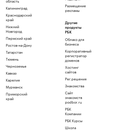
область
Размещение
Калининград
рекламы
Краснодарский
край
Другие
Нижний
продукты
Новгород
РБК
Пермский край
Облако для
бизнеса
Ростов-на-Дону
Корпоративный
Татарстан
регистратор
Тюмень
доменов
Черноземье
Хостинг
сайтов
Кавказ
Рег.решения
Карелия
Знакомства
Мурманск
Сайт
Приморский
знакомств
край
podbor.ru
РБК
Компании
РБК Курсы
Школа