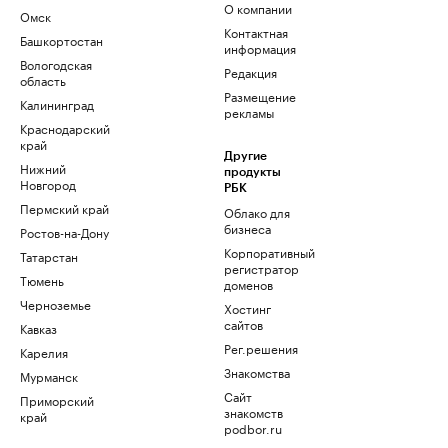
О компании
Омск
Контактная
Башкортостан
информация
Вологодская
Редакция
область
Размещение
Калининград
рекламы
Краснодарский
край
Другие
Нижний
продукты
Новгород
РБК
Пермский край
Облако для
бизнеса
Ростов-на-Дону
Корпоративный
Татарстан
регистратор
Тюмень
доменов
Черноземье
Хостинг
сайтов
Кавказ
Рег.решения
Карелия
Знакомства
Мурманск
Сайт
Приморский
знакомств
край
podbor.ru