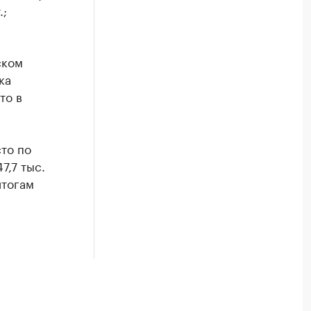
.;
ском
ка
то в
то по
7,7 тыс.
итогам