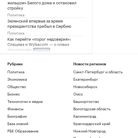
жильцом» Белого дома и остановил
стройку
Политика
Зеленский впервые за время
президентства прибыл в Сербию
Политика
Как перейти «порог недоверия»:
Слащева и Wylsacom — о новых
технологиях
РАДИО
Технологии и медиа
Посольство России назвало инцидент с
Рубрики
Новости регионов
дроном в Лейпциге провокацией
Политика
Санкт-Петербург и область
Политика
Экономика
Екатеринбург
Рубио рассказал, как США затягивают
«петлю» вокруг Кубы
Общество
Новосибирск
Политика
Бизнес
Омск
Технологии и медиа
Башкортостан
Загрузить еще
Финансы
Вологодская область
Биографии
Калининград
База знаний
Краснодарский край
РБК Образование
Нижний Новгород
Пермский край