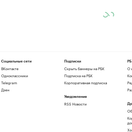
Социальные сети
Подписки
РБ
ВКонтакте
Скрыть баннеры на РБК
О 
Одноклассники
Подписка на РБК
Ко
Telegram
Корпоративная подписка
Ре
Дзен
Ра
Уведомления
RSS Новости
Др
Об
Ко
до
Хо