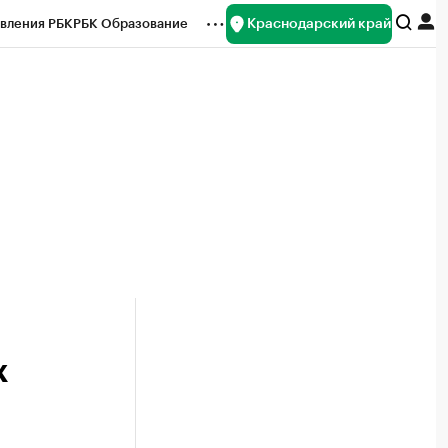
Краснодарский край
вления РБК
РБК Образование
редитные рейтинги
Франшизы
нсы
Рынок наличной валюты
х