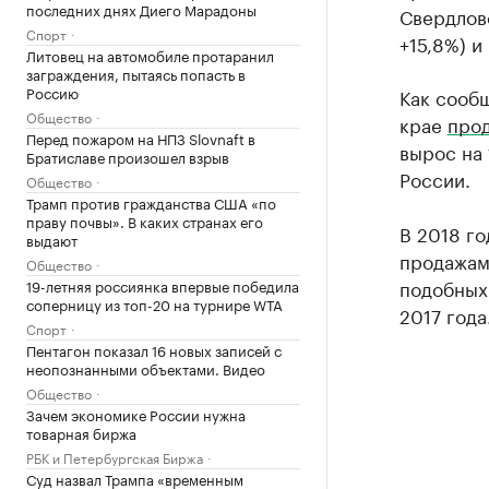
последних днях Диего Марадоны
Свердловс
Спорт
+15,8%) и
Литовец на автомобиле протаранил
заграждения, пытаясь попасть в
Россию
Как сообщ
Общество
крае
про
Перед пожаром на НПЗ Slovnaft в
вырос на 
Братиславе произошел взрыв
России.
Общество
Трамп против гражданства США «по
праву почвы». В каких странах его
В 2018 го
выдают
продажам 
Общество
подобных 
19-летняя россиянка впервые победила
соперницу из топ-20 на турнире WTA
2017 года
Спорт
Пентагон показал 16 новых записей с
неопознанными объектами. Видео
Общество
Зачем экономике России нужна
товарная биржа
РБК и Петербургская Биржа
Суд назвал Трампа «временным