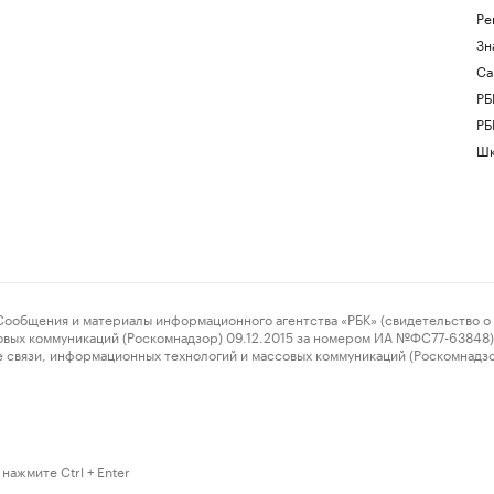
Ре
Зн
Са
РБ
РБ
Шк
ения и материалы информационного агентства «РБК» (свидетельство о 
овых коммуникаций (Роскомнадзор) 09.12.2015 за номером ИА №ФС77-63848) 
 связи, информационных технологий и массовых коммуникаций (Роскомнадз
нажмите Ctrl + Enter