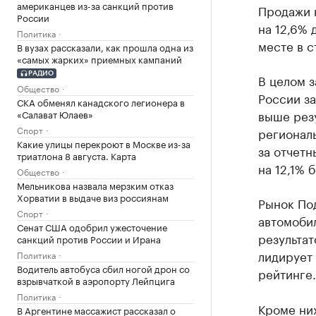
американцев из-за санкций против
Продажи 
России
на 12,6% 
Политика
месте в с
В вузах рассказали, как прошла одна из
«самых жарких» приемных кампаний
РАДИО
В целом 
Общество
России за
СКА обменял канадского легионера в
выше резу
«Салават Юлаев»
Спорт
региональ
Какие улицы перекроют в Москве из-за
за отчетн
триатлона 8 августа. Карта
на 12,1% 
Общество
Мельникова назвала мерзким отказ
Хорватии в выдаче виз россиянам
Рынок Под
Спорт
автомоби
Сенат США одобрил ужесточение
результат
санкций против России и Ирана
лидирует 
Политика
Водитель автобуса сбил ногой дрон со
рейтинге.
взрывчаткой в аэропорту Лейпцига
Политика
Кроме них
В Аргентине массажист рассказал о