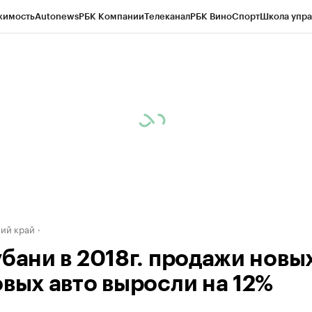
жимость
Autonews
РБК Компании
Телеканал
РБК Вино
Спорт
Школа упра
д
Стиль
Крипто
РБК Бизнес-среда
Дискуссионный клуб
Исследования
К
а контрагентов
Политика
Экономика
Бизнес
Технологии и медиа
Фина
ий край
убани в 2018г. продажи новы
овых авто выросли на 12%