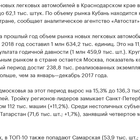
новых легковых автомобилей в Краснодарском крае 
до 62,1 тыс. штук. По объему рынка Кубань находится 
тране, сообщает аналитическое агентство «Автостат»
за прошлый год объем рынка новых легковых автомоб
 2018 год составил 1 млн 634,2 тыс. единиц. Это на 1
льтата годичной давности (1 млн 459,9 тыс. шт.). Кр
ным рынком в стране остается Москва, показатель к
ый период достиг 238,8 тыс. реализованных экземпл
больше, чем за январь—декабрь 2017 года.
московья за этот период вырос на 15,3% до 136,3 ты
лей. Тройку регионов-лидеров замыкает Санкт-Петер
ом 112 тыс. машин (+11,2%). Среди нестоличных субъ
Татарстан (71,6 тыс. шт.; +1,7%), занявший четвертое 
, в ТОП-10 также попадают Самарская (53,9 тыс. шт.; 