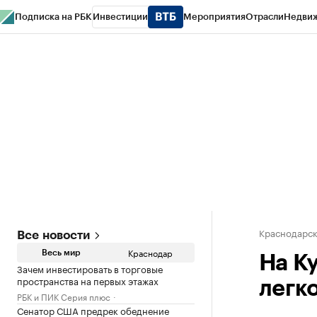
Подписка на РБК
Инвестиции
Мероприятия
Отрасли
Недви
РБК Курсы
РБК Life
Тренды
Визионеры
Национальные проекты
Горо
Газета
Спецпроекты СПб
Конференции СПб
Спецпроекты
Проверк
Краснодарск
Все новости
Краснодар
Весь мир
На К
Зачем инвестировать в торговые
пространства на первых этажах
легк
РБК и ПИК Серия плюс
Сенатор США предрек обеднение