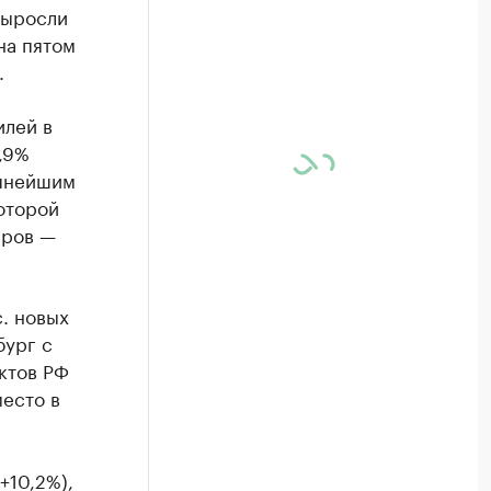
выросли
на пятом
.
илей в
1,9%
упнейшим
оторой
яров —
с. новых
бург с
ектов РФ
место в
+10,2%),