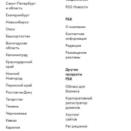
Санкт-Петербург
RSS Новости
и область
Екатеринбург
РБК
Новосибирск
О компании
Омск
Контактная
Башкортостан
информация
Вологодская
Редакция
область
Размещение
Калининград
рекламы
Краснодарский
край
Другие
Нижний
продукты
Новгород
РБК
Пермский край
Облако для
бизнеса
Ростов-на-Дону
Корпоративный
Татарстан
регистратор
Тюмень
доменов
Черноземье
Хостинг
сайтов
Кавказ
Рег.решения
Карелия