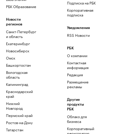
Подписка на РБК
РБК Образование
Корпоративная
подписка
Новости
регионов
Уведомления
Санкт-Петербург
RSS Новости
и область
Екатеринбург
РБК
Новосибирск
О компании
Омск
Контактная
Башкортостан
информация
Вологодская
Редакция
область
Размещение
Калининград
рекламы
Краснодарский
край
Другие
Нижний
продукты
Новгород
РБК
Пермский край
Облако для
бизнеса
Ростов-на-Дону
Корпоративный
Татарстан
регистратор