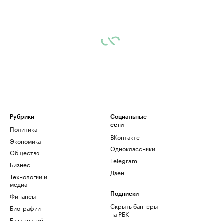
Рубрики
Социальные
сети
Политика
ВКонтакте
Экономика
Одноклассники
Общество
Telegram
Бизнес
Дзен
Технологии и
медиа
Финансы
Подписки
Скрыть баннеры
Биографии
на РБК
База знаний