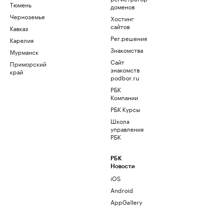
Тюмень
доменов
Черноземье
Хостинг
сайтов
Кавказ
Рег.решения
Карелия
Знакомства
Мурманск
Сайт
Приморский
знакомств
край
podbor.ru
РБК
Компании
РБК Курсы
Школа
управления
РБК
РБК
Новости
iOS
Android
AppGallery