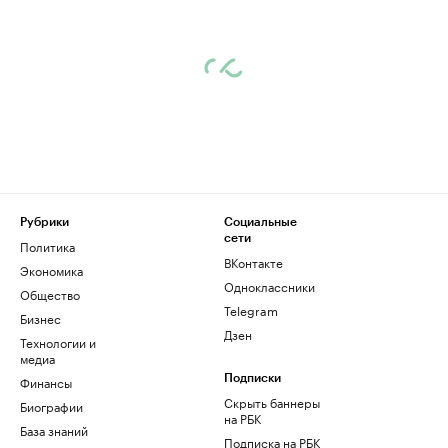
Рубрики
Социальные
сети
Политика
ВКонтакте
Экономика
Одноклассники
Общество
Telegram
Бизнес
Дзен
Технологии и
медиа
Финансы
Подписки
Скрыть баннеры
Биографии
на РБК
База знаний
Подписка на РБК