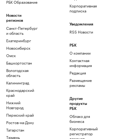
РБК Образование
Корпоративная
подписка
Новости
регионов
Уведомления
Санкт-Петербург
RSS Новости
и область
Екатеринбург
РБК
Новосибирск
О компании
Омск
Контактная
Башкортостан
информация
Вологодская
Редакция
область
Размещение
Калининград
рекламы
Краснодарский
край
Другие
Нижний
продукты
Новгород
РБК
Пермский край
Облако для
бизнеса
Ростов-на-Дону
Корпоративный
Татарстан
регистратор
Тюмень
доменов