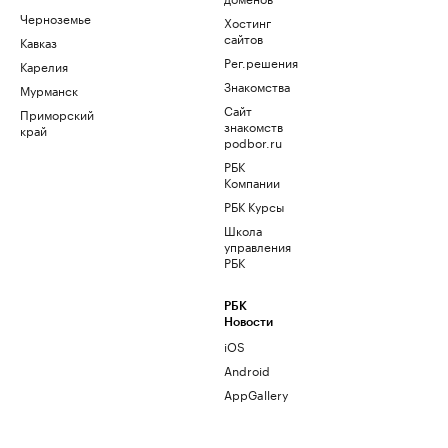
Черноземье
Хостинг
сайтов
Кавказ
Рег.решения
Карелия
Знакомства
Мурманск
Сайт
Приморский
знакомств
край
podbor.ru
РБК
Компании
РБК Курсы
Школа
управления
РБК
РБК
Новости
iOS
Android
AppGallery