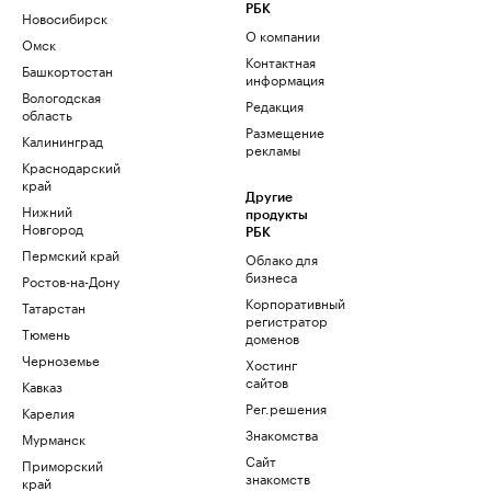
РБК
Новосибирск
О компании
Омск
Контактная
Башкортостан
информация
Вологодская
Редакция
область
Размещение
Калининград
рекламы
Краснодарский
край
Другие
Нижний
продукты
Новгород
РБК
Пермский край
Облако для
бизнеса
Ростов-на-Дону
Корпоративный
Татарстан
регистратор
Тюмень
доменов
Черноземье
Хостинг
сайтов
Кавказ
Рег.решения
Карелия
Знакомства
Мурманск
Сайт
Приморский
знакомств
край