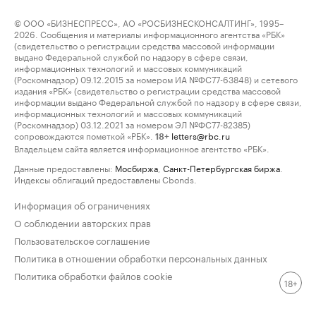
© ООО «БИЗНЕСПРЕСС», АО «РОСБИЗНЕСКОНСАЛТИНГ», 1995–
2026. Сообщения и материалы информационного агентства «РБК»
(свидетельство о регистрации средства массовой информации
выдано Федеральной службой по надзору в сфере связи,
информационных технологий и массовых коммуникаций
(Роскомнадзор) 09.12.2015 за номером ИА №ФС77-63848) и сетевого
издания «РБК» (свидетельство о регистрации средства массовой
информации выдано Федеральной службой по надзору в сфере связи,
информационных технологий и массовых коммуникаций
(Роскомнадзор) 03.12.2021 за номером ЭЛ №ФС77-82385)
сопровождаются пометкой «РБК».
letters@rbc.ru
18+
Владельцем сайта является информационное агентство «РБК».
Данные предоставлены:
Мосбиржа
,
Санкт-Петербургская биржа
.
Индексы облигаций предоставлены Cbonds.
Информация об ограничениях
О соблюдении авторских прав
Пользовательское соглашение
Политика в отношении обработки персональных данных
Политика обработки файлов cookie
18+