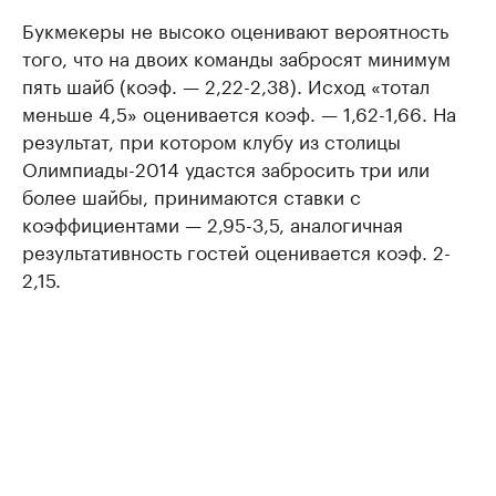
Букмекеры не высоко оценивают вероятность
того, что на двоих команды забросят минимум
пять шайб (коэф. — 2,22-2,38). Исход «тотал
меньше 4,5» оценивается коэф. — 1,62-1,66. На
результат, при котором клубу из столицы
Олимпиады-2014 удастся забросить три или
более шайбы, принимаются ставки с
коэффициентами — 2,95-3,5, аналогичная
результативность гостей оценивается коэф. 2-
2,15.