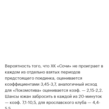
Вероятность того, что ХК «Сочи» не проиграет в
каждом из отдельно взятых периодов
предстоящего поединка, оценивается
коэффициентами 3,45-3,7, аналогичный исход
для «Локомотива» оценивается коэф. — 2,15-2,2.
Шансы южан забросить в каждой из 20-минуток
— коэф. 7,1-10,5, для ярославского клуба — 4,4-
5,5.