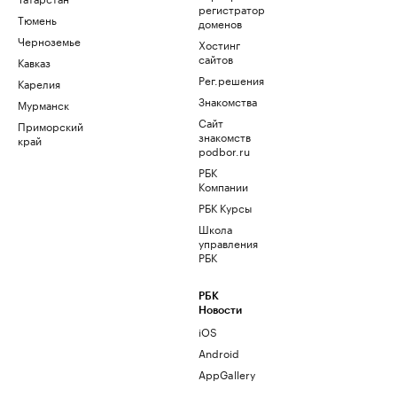
регистратор
Тюмень
доменов
Черноземье
Хостинг
сайтов
Кавказ
Рег.решения
Карелия
Знакомства
Мурманск
Сайт
Приморский
знакомств
край
podbor.ru
РБК
Компании
РБК Курсы
Школа
управления
РБК
РБК
Новости
iOS
Android
AppGallery