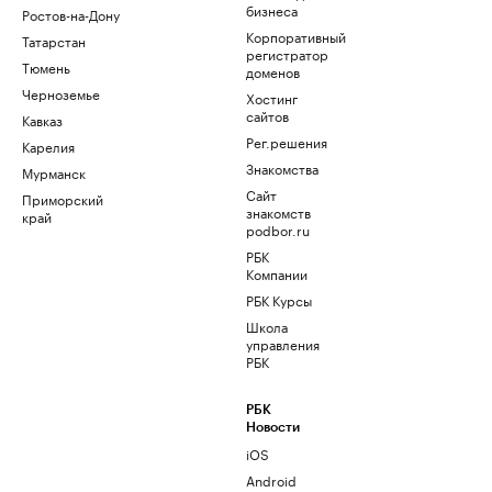
бизнеса
Ростов-на-Дону
Корпоративный
Татарстан
регистратор
Тюмень
доменов
Черноземье
Хостинг
сайтов
Кавказ
Рег.решения
Карелия
Знакомства
Мурманск
Сайт
Приморский
знакомств
край
podbor.ru
РБК
Компании
РБК Курсы
Школа
управления
РБК
РБК
Новости
iOS
Android