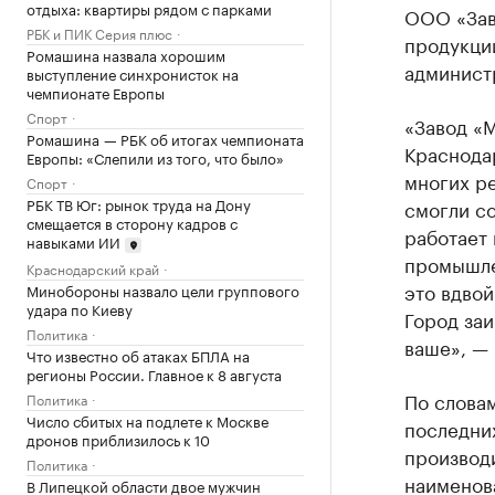
отдыха: квартиры рядом с парками
ООО «Зав
РБК и ПИК Серия плюс
продукции
Ромашина назвала хорошим
админист
выступление синхронисток на
чемпионате Европы
Спорт
«Завод «
Ромашина — РБК об итогах чемпионата
Краснода
Европы: «Слепили из того, что было»
многих ре
Спорт
РБК ТВ Юг: рынок труда на Дону
смогли со
смещается в сторону кадров с
работает 
навыками ИИ
промышле
Краснодарский край
это вдвой
Минобороны назвало цели группового
удара по Киеву
Город заи
Политика
ваше», —
Что известно об атаках БПЛА на
регионы России. Главное к 8 августа
По слова
Политика
Число сбитых на подлете к Москве
последни
дронов приблизилось к 10
производи
Политика
наименов
В Липецкой области двое мужчин