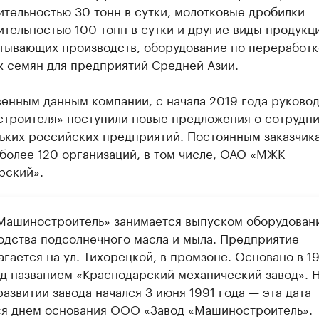
тельностью 30 тонн в сутки, молотковые дробилки
тельностью 100 тонн в сутки и другие виды продукц
тывающих производств, оборудование по переработк
х семян для предприятий Средней Азии.
енным данным компании, с начала 2019 года руковод
троителя» поступили новые предложения о сотрудни
льких российских предприятий. Постоянным заказчик
более 120 организаций, в том числе, ОАО «МЖК
рский».
ашиностроитель» занимается выпуском оборудовани
одства подсолнечного масла и мыла. Предприятие
гается на ул. Тихорецкой, в промзоне. Основано в 1
од названием «Краснодарский механический завод». 
развитии завода начался 3 июня 1991 года — эта дата
ся днем основания ООО «Завод «Машиностроитель».