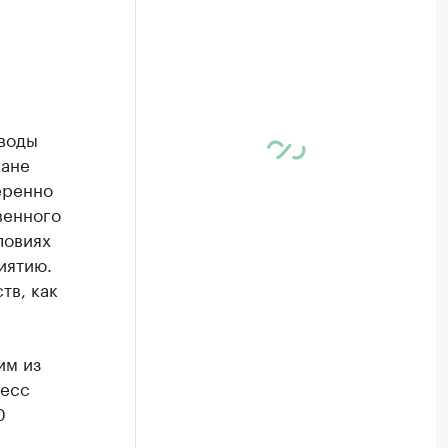
аводы
ране
еренно
венного
ловиях
иятию.
тв, как
им из
ресс
0