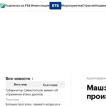
Подписка на РБК
Инвестиции
Мероприятия
Отрасли
Недви
РБК Курсы
РБК Life
Тренды
Визионеры
Национальные проекты
Горо
Газета
Спецпроекты СПб
Конференции СПб
Спецпроекты
Проверк
Краснодарск
Все новости
Краснодар
Весь мир
Машз
Губернатор Севастополя заявил об
отражении атаки дронов
прои
Политика
Больше прогулок, свежего воздуха и