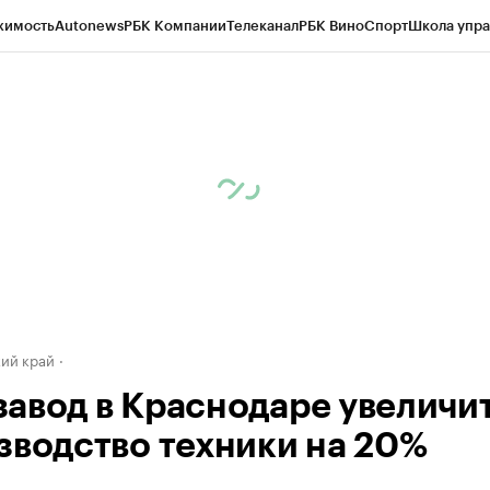
жимость
Autonews
РБК Компании
Телеканал
РБК Вино
Спорт
Школа упра
д
Стиль
Крипто
РБК Бизнес-среда
Дискуссионный клуб
Исследования
К
а контрагентов
Политика
Экономика
Бизнес
Технологии и медиа
Фина
ий край
авод в Краснодаре увеличи
зводство техники на 20%