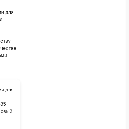
ии для
е
ству
честве
ами
я для
935
Новый