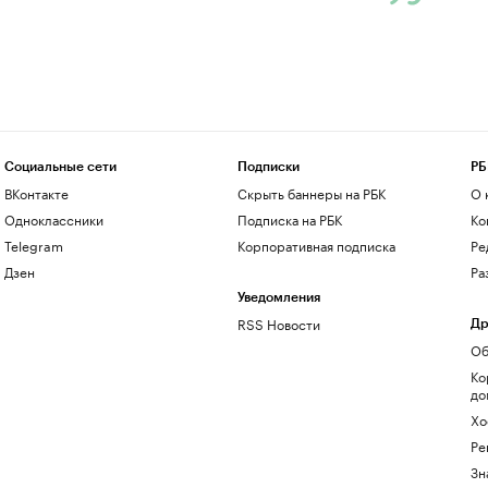
Социальные сети
Подписки
РБ
ВКонтакте
Скрыть баннеры на РБК
О 
Одноклассники
Подписка на РБК
Ко
Telegram
Корпоративная подписка
Ре
Дзен
Ра
Уведомления
RSS Новости
Др
Об
Ко
до
Хо
Ре
Зн