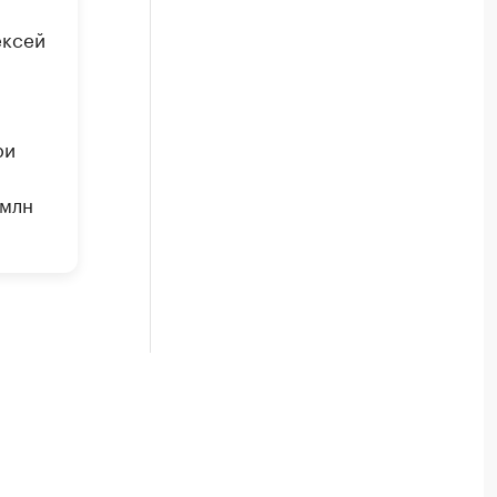
ексей
ри
 млн