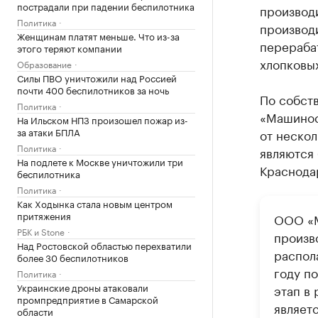
пострадали при падении беспилотника
производи
Политика
производи
Женщинам платят меньше. Что из-за
перераба
этого теряют компании
хлопковы
Образование
Силы ПВО уничтожили над Россией
почти 400 беспилотников за ночь
По собств
Политика
«Машинос
На Ильском НПЗ произошел пожар из-
за атаки БПЛА
от неско
Политика
являются 
На подлете к Москве уничтожили три
Краснода
беспилотника
Политика
Как Ходынка стала новым центром
притяжения
ООО «М
РБК и Stone
произв
Над Ростовской областью перехватили
распола
более 30 беспилотников
году п
Политика
Украинские дроны атаковали
этап в 
промпредприятие в Самарской
являет
области