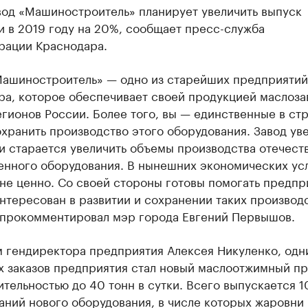
од «Машиностроитель» планирует увеличить выпуск
 в 2019 году на 20%, сообщает пресс-служба
рации Краснодара.
Машиностроитель» — одно из старейших предприятий
ра, которое обеспечивает своей продукцией маслоз
гионов России. Более того, вы — единственные в ст
хранить производство этого оборудования. Завод ув
и старается увеличить объемы производства отечест
нного оборудования. В нынешних экономических ус
не ценно. Со своей стороны готовы помогать предпр
нтересован в развитии и сохранении таких производс
 прокомментировал мэр города Евгений Первышов.
м гендиректора предприятия Алексея Никуленко, одн
х заказов предприятия стал новый маслоотжимный п
тельностью до 40 тонн в сутки. Всего выпускается 1
аний нового оборудования, в числе которых жаровни