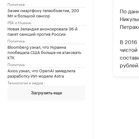
Политика
По дан
Зачем смартфону телеобъектив, 200
Мп и большой сенсор
Никуль
РБК и Huawei
Петрак
Новая Зеландия анонсировала 36-й
пакет санкций против России
В 2016 
Политика
Bloomberg узнал, что Украина
чистой 
пообещала США больше не атаковать
состави
КТК
рублей
Политика
Axios узнал, что OpenAI замедлила
разработку ИИ-модели Astra
Технологии и медиа
Загрузить еще