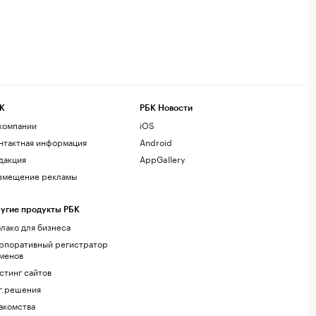
К
РБК Новости
компании
iOS
нтактная информация
Android
дакция
AppGallery
змещение рекламы
угие продукты РБК
лако для бизнеса
рпоративный регистратор
менов
стинг сайтов
г.решения
акомства