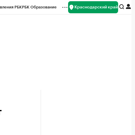
Краснодарский край
вления РБК
РБК Образование
редитные рейтинги
Франшизы
нсы
Рынок наличной валюты
т