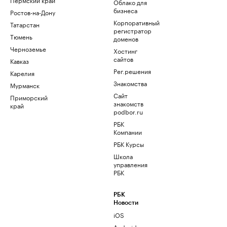
Облако для
бизнеса
Ростов-на-Дону
Корпоративный
Татарстан
регистратор
Тюмень
доменов
Черноземье
Хостинг
сайтов
Кавказ
Рег.решения
Карелия
Знакомства
Мурманск
Сайт
Приморский
знакомств
край
podbor.ru
РБК
Компании
РБК Курсы
Школа
управления
РБК
РБК
Новости
iOS
Android