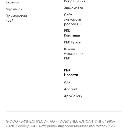
Рег.решения
Карелия
Знакомства
Мурманск
Сайт
Приморский
знакомств
край
podbor.ru
РБК
Компании
РБК Курсы
Школа
управления
РБК
РБК
Новости
iOS
Android
AppGallery
© ООО «БИЗНЕСПРЕСС», АО «РОСБИЗНЕСКОНСАЛТИНГ», 1995–
2026. Сообщения и материалы информационного агентства «РБК»