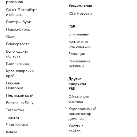
регионов
Уведомления
Санкт-Петербург
RSS Новости
и область
Екатеринбург
РБК
Новосибирск
О компании
Омск
Контактная
Башкортостан
информация
Вологодская
Редакция
область
Размещение
Калининград
рекламы
Краснодарский
край
Другие
Нижний
продукты
Новгород
РБК
Пермский край
Облако для
бизнеса
Ростов-на-Дону
Корпоративный
Татарстан
регистратор
Тюмень
доменов
Черноземье
Хостинг
сайтов
Кавказ