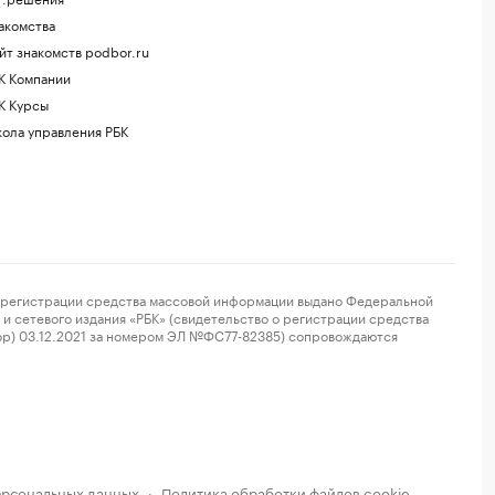
акомства
йт знакомств podbor.ru
К Компании
К Курсы
ола управления РБК
регистрации средства массовой информации выдано Федеральной
и сетевого издания «РБК» (свидетельство о регистрации средства
ор) 03.12.2021 за номером ЭЛ №ФС77-82385) сопровождаются
ерсональных данных
Политика обработки файлов cookie
·