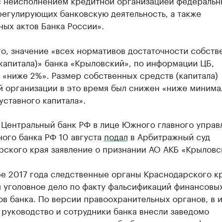
 с неисполнением кредитной организацией федеральн
регулирующих банковскую деятельность, а также
ых актов Банка России».
о, значение «всех нормативов достаточности собств
капитала)» банка «Крыловский», по информации ЦБ,
 «ниже 2%». Размер собственных средств (капитала)
й организации в это время был снижен «ниже минима
уставного капитала».
 Центральный банк РФ в лице Южного главного управ
ого банка РФ 10 августа
подал
в Арбитражный суд
рского края заявление о признании АО АКБ «Крыловс
ре 2017 года следственные органы Краснодарского к
и уголовное дело по факту фальсификаций финансовы
в банка. По версии правоохранительных органов, в 
 руководство и сотрудники банка внесли заведомо