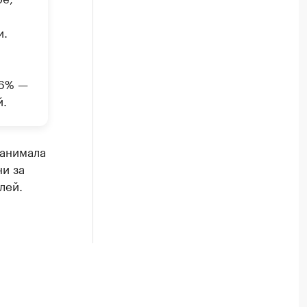
и.
06% —
й.
занимала
и за
лей.