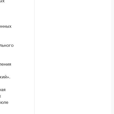
ых
енных
льного
ления
кий».
рая
х
июле