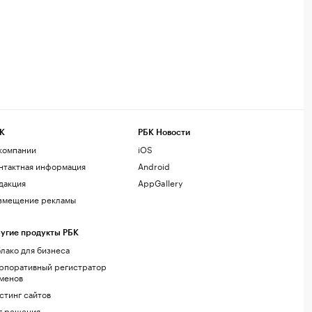
К
РБК Новости
компании
iOS
нтактная информация
Android
дакция
AppGallery
змещение рекламы
угие продукты РБК
лако для бизнеса
рпоративный регистратор
менов
стинг сайтов
г.решения