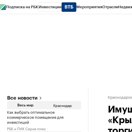
Подписка на РБК
Инвестиции
Мероприятия
Отрасли
Недви
РБК Курсы
РБК Life
Тренды
Визионеры
Национальные проекты
Горо
Газета
Спецпроекты СПб
Конференции СПб
Спецпроекты
Проверк
Краснодарск
Все новости
Краснодар
Весь мир
Имущ
Как выбрать оптимальное
коммерческое помещение для
«Кры
инвестиций
РБК и ПИК Серия плюс
торг