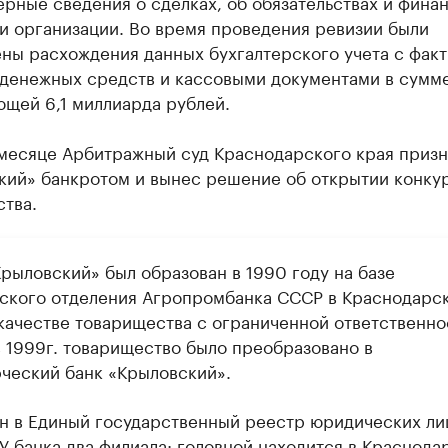
рные сведения о сделках, об обязательствах и фина
и организации. Во время проведения ревизии были
ены расхождения данных бухгалтерского учета с фак
 денежных средств и кассовыми документами в сумме
щей 6,1 миллиарда рублей.
 месяце Арбитражный суд Краснодарского края призн
кий» банкротом и вынес решение об открытии конку
тва.
Крыловский» был образован в 1990 году на базе
ского отделения Агропромбанка СССР в Краснодарс
 качестве товарищества с ограниченной ответственно
в 1999г. товарищество было преобразовано в
ческий банк «Крыловский».
н в Единый государственный реестр юридических ли
У банка два филиала: головной находится в Краснода