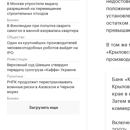
недостове
В Москве упростили выдачу
положени
разрешений на перемещение
строительных отходов
установл
Бизнес
остатком
В Финляндии при попытке сварить
превышаю
самогон в ванной взорвалась квартира
Общество
Один из крупнейших производителей
В том же
человекоподобных роботов выйдет на
«Крыловс
IPO
производс
Инвестиции
Верховный суд Швеции утвердил
передачу сухогруза «Каффа» Украине
Политика
Банк «
РНПК продолжит перестраховывать
Крылов
военные риски в Азовском и Черном
морях
крае в
Бизнес
Затем 
коммер
Загрузить еще
Включе
2002г. 