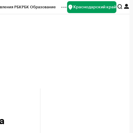
Краснодарский край
вления РБК
РБК Образование
редитные рейтинги
Франшизы
нсы
Рынок наличной валюты
а