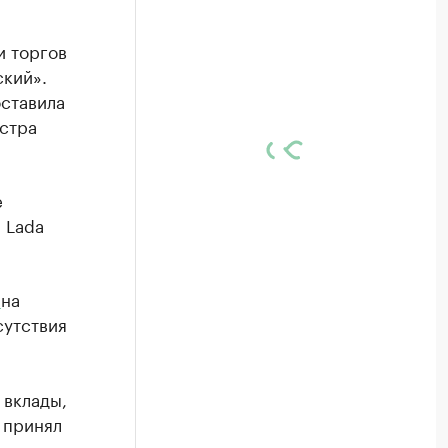
и торгов
кий».
оставила
стра
е
и Lada
ь
на
сутствия
 вклады,
 принял