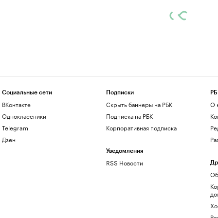
Социальные сети
Подписки
РБ
ВКонтакте
Скрыть баннеры на РБК
О 
Одноклассники
Подписка на РБК
Ко
Telegram
Корпоративная подписка
Ре
Дзен
Ра
Уведомления
RSS Новости
Др
Об
Ко
до
Хо
Ре