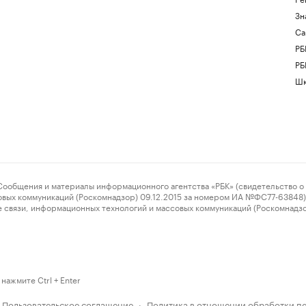
Зн
Са
РБ
РБ
Шк
ения и материалы информационного агентства «РБК» (свидетельство о 
овых коммуникаций (Роскомнадзор) 09.12.2015 за номером ИА №ФС77-63848) 
 связи, информационных технологий и массовых коммуникаций (Роскомнадз
нажмите Ctrl + Enter
Пользовательское соглашение
Политика в отношении обработки п
·