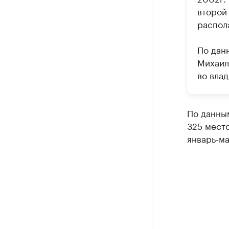
второй
распол
По дан
Михаил
во вла
По данным
325 место
январь-ма