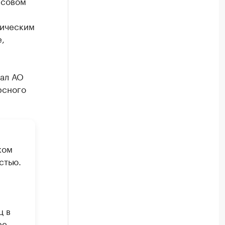
нсовом
тическим
,
ал АО
рсного
ком
стью.
ц в
ре,