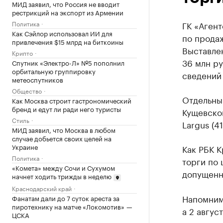
МИД заявил, что Россия не вводит
рестрикций на экспорт из Армении
Политика
ГК «Агент
Как Сэйлор использовал ИИ для
по прода
привлечения $15 млрд на биткоины
Выставлен
Крипто
36 млн ру
Спутник «Электро-Л» №5 пополнил
орбитальную группировку
сведений 
метеоспутников
Общество
Отдельны
Как Москва строит гастрономический
бренд и едут ли ради него туристы
Кущевской
Стиль
Largus (4
МИД заявил, что Москва в любом
случае добьется своих целей на
Украине
Как РБК 
Политика
торги по 
«Комета» между Сочи и Сухумом
допущенны
начнет ходить трижды в неделю
Краснодарский край
Напомним
Фанатам дали до 7 суток ареста за
пиротехнику на матче «Локомотив» —
а 2 авгус
ЦСКА