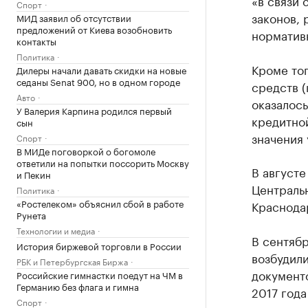
«в связи
Спорт
законов, 
МИД заявил об отсутствии
предложений от Киева возобновить
нормативн
контакты
Политика
Кроме тог
Дилеры начали давать скидки на новые
седаны Senat 900, но в одном городе
средств (
Авто
оказалось
У Валерия Карпина родился первый
кредитно
сын
значения 
Спорт
В МИДе поговоркой о богомоле
ответили на попытки поссорить Москву
В августе
и Пекин
Центральн
Политика
«Ростелеком» объяснил сбой в работе
Краснода
Рунета
Технологии и медиа
В сентяб
История биржевой торговли в России
возбудил
РБК и Петербургская Биржа
документо
Российские гимнастки поедут на ЧМ в
Германию без флага и гимна
2017 года
Спорт