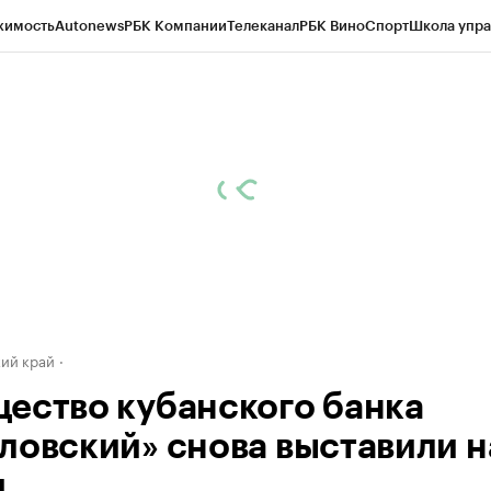
жимость
Autonews
РБК Компании
Телеканал
РБК Вино
Спорт
Школа упра
д
Стиль
Крипто
РБК Бизнес-среда
Дискуссионный клуб
Исследования
К
а контрагентов
Политика
Экономика
Бизнес
Технологии и медиа
Фина
ий край
ество кубанского банка
ловский» снова выставили н
и