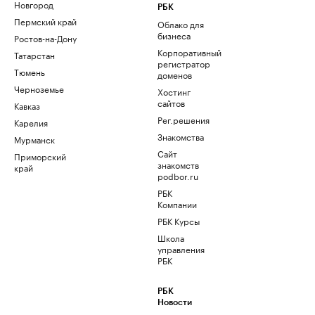
Новгород
РБК
Пермский край
Облако для
бизнеса
Ростов-на-Дону
Корпоративный
Татарстан
регистратор
Тюмень
доменов
Черноземье
Хостинг
сайтов
Кавказ
Рег.решения
Карелия
Знакомства
Мурманск
Сайт
Приморский
знакомств
край
podbor.ru
РБК
Компании
РБК Курсы
Школа
управления
РБК
РБК
Новости