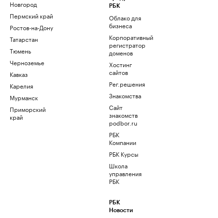
Новгород
РБК
Пермский край
Облако для
бизнеса
Ростов-на-Дону
Корпоративный
Татарстан
регистратор
Тюмень
доменов
Черноземье
Хостинг
сайтов
Кавказ
Рег.решения
Карелия
Знакомства
Мурманск
Сайт
Приморский
знакомств
край
podbor.ru
РБК
Компании
РБК Курсы
Школа
управления
РБК
РБК
Новости