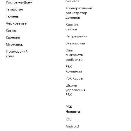
бизнеса
Ростов-на-Дону
Корпоративный
Татарстан
регистратор
Тюмень
доменов
Черноземье
Хостинг
сайтов
Кавказ
Рег.решения
Карелия
Знакомства
Мурманск
Сайт
Приморский
знакомств
край
podbor.ru
РБК
Компании
РБК Курсы
Школа
управления
РБК
РБК
Новости
iOS
Android