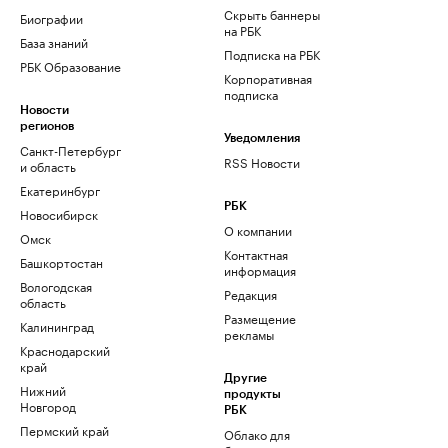
Скрыть баннеры
Биографии
на РБК
База знаний
Подписка на РБК
РБК Образование
Корпоративная
подписка
Новости
регионов
Уведомления
Санкт-Петербург
RSS Новости
и область
Екатеринбург
РБК
Новосибирск
О компании
Омск
Контактная
Башкортостан
информация
Вологодская
Редакция
область
Размещение
Калининград
рекламы
Краснодарский
край
Другие
Нижний
продукты
Новгород
РБК
Пермский край
Облако для