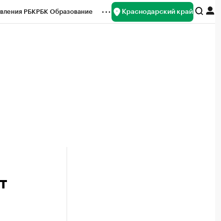
Краснодарский край
вления РБК
РБК Образование
редитные рейтинги
Франшизы
нсы
Рынок наличной валюты
т