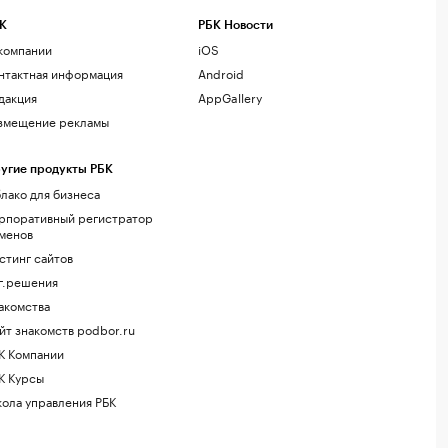
К
РБК Новости
компании
iOS
нтактная информация
Android
дакция
AppGallery
змещение рекламы
угие продукты РБК
лако для бизнеса
рпоративный регистратор
менов
стинг сайтов
г.решения
акомства
йт знакомств podbor.ru
К Компании
К Курсы
ола управления РБК