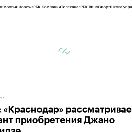
жимость
Autonews
РБК Компании
Телеканал
РБК Вино
Спорт
Школа упра
д
Стиль
Крипто
РБК Бизнес-среда
Дискуссионный клуб
Исследования
К
а контрагентов
Политика
Экономика
Бизнес
Технологии и медиа
Фина
и
 «Краснодар» рассматривае
ант приобретения Джано
идзе