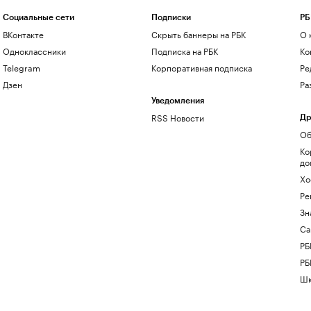
Социальные сети
Подписки
РБ
ВКонтакте
Скрыть баннеры на РБК
О 
Одноклассники
Подписка на РБК
Ко
Telegram
Корпоративная подписка
Ре
Дзен
Ра
Уведомления
RSS Новости
Др
Об
Ко
до
Хо
Ре
Зн
Са
РБ
РБ
Шк