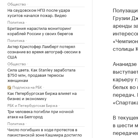
Общество
Полузащи
На саудовском НПЗ после удара
хуситов начался пожар. Видео
Грузии Д
Политика
аренды з
Британия нарастила мониторинг
интересов
кораблей России у своих берегов
«Чемпиона
Политика
Актер Кристофер Ламберт потерял
столицы 
сознание во время автограф-сессии в
США
Ананидзе
Общество
Сила цвета. Как Stanley заработала
выступает
$750 млн, продавая термосы
карьеру г
женщинам
белых во 
Подписка на РБК
Как Петербургская биржа влияет на
передач. 
бизнес и экономику
«Спартака
РБК и Петербургская Биржа
Три человека погибли при ночной
В текуще
атаке на Белгород
Политика
в шести м
Число погибших в ходе протестов в
передаче
пакистанской зоне Кашмира достигло