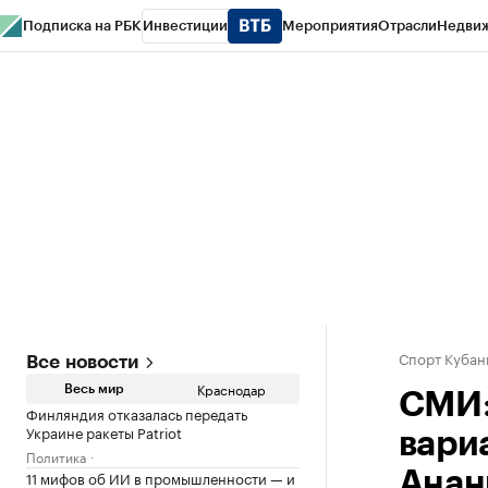
Подписка на РБК
Инвестиции
Мероприятия
Отрасли
Недви
РБК Курсы
РБК Life
Тренды
Визионеры
Национальные проекты
Горо
Газета
Спецпроекты СПб
Конференции СПб
Спецпроекты
Проверк
Спорт Кубан
Все новости
Краснодар
Весь мир
СМИ:
Финляндия отказалась передать
Украине ракеты Patriot
вари
Политика
11 мифов об ИИ в промышленности — и
Анан