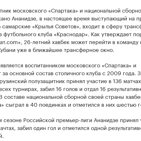
тник московского «Спартака» и национальной сборн
жано Ананидзе, в настоящее время выступающий на п
а самарские «Крылья Советов», входит в сферу тран
 футбольного клуба «Краснодар». Как утверждает по
т.com», 26-летний хавбек может перейти в команду 
Кубани уже в ближайшее трансферное окно.
 является воспитанником московского «Спартака» и
 за основной состав столичного клуба с 2009 года. 
рузинский полузащитник принял участие в 136 матчах
всех турнирах, забил 16 голов и отдал 16 результатив
В составе национальной сборной своей страны хавбе
» сыграл в 40 поединках и отметился в них шестью г
м сезоне Российской премьер-лиги Ананидзе принял 
ачтах, забил один гол и отметился одной результатив
й.