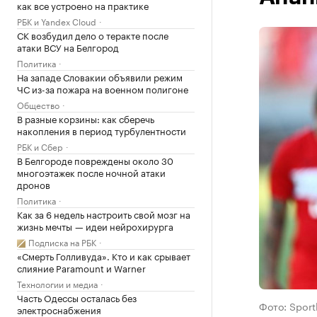
как все устроено на практике
РБК и Yandex Cloud
СК возбудил дело о теракте после
атаки ВСУ на Белгород
Политика
На западе Словакии объявили режим
ЧС из-за пожара на военном полигоне
Общество
В разные корзины: как сберечь
накопления в период турбулентности
РБК и Сбер
В Белгороде повреждены около 30
многоэтажек после ночной атаки
дронов
Политика
Как за 6 недель настроить свой мозг на
жизнь мечты — идеи нейрохирурга
Подписка на РБК
«Смерть Голливуда». Кто и как срывает
слияние Paramount и Warner
Технологии и медиа
Часть Одессы осталась без
Фото: Spor
электроснабжения