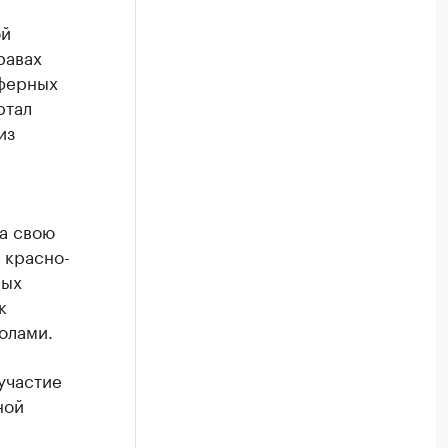
ой
равах
сферных
ртал
из
За свою
 красно-
ных
к
олами.
участие
ной