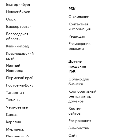
Екатеринбург
РБК
Новосибирск
О компании
Омск
Контактная
Башкортостан
информация
Вологодская
Редакция
область
Размещение
Калининград
рекламы
Краснодарский
край
Другие
Нижний
продукты
Новгород
РБК
Пермский край
Облако для
бизнеса
Ростов-на-Дону
Корпоративный
Татарстан
регистратор
Тюмень
доменов
Черноземье
Хостинг
сайтов
Кавказ
Рег.решения
Карелия
Знакомства
Мурманск
Сайт
Приморский