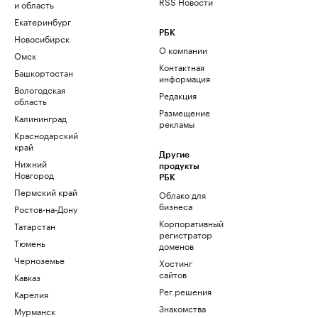
RSS Новости
и область
Екатеринбург
РБК
Новосибирск
О компании
Омск
Контактная
Башкортостан
информация
Вологодская
Редакция
область
Размещение
Калининград
рекламы
Краснодарский
край
Другие
Нижний
продукты
Новгород
РБК
Пермский край
Облако для
бизнеса
Ростов-на-Дону
Корпоративный
Татарстан
регистратор
Тюмень
доменов
Черноземье
Хостинг
сайтов
Кавказ
Рег.решения
Карелия
Знакомства
Мурманск