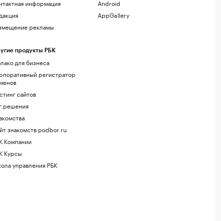
нтактная информация
Android
дакция
AppGallery
змещение рекламы
угие продукты РБК
лако для бизнеса
рпоративный регистратор
менов
стинг сайтов
г.решения
акомства
йт знакомств podbor.ru
К Компании
К Курсы
ола управления РБК