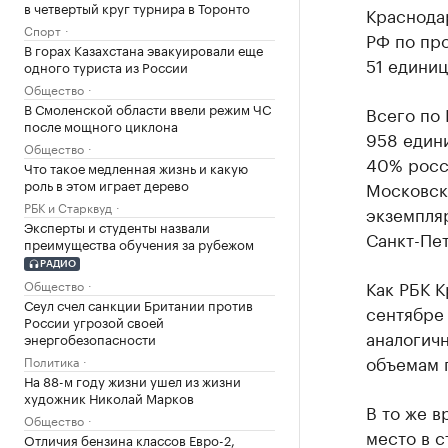
в четвертый круг турнира в Торонто
Краснодар
Спорт
РФ по пр
В горах Казахстана эвакуировали еще
51 единиц
одного туриста из России
Общество
В Смоленской области ввели режим ЧС
Всего по 
после мощного циклона
958 едини
Общество
40% росс
Что такое медленная жизнь и какую
роль в этом играет дерево
Московску
РБК и Старквуд
экземпля
Эксперты и студенты назвали
Санкт-Пет
преимущества обучения за рубежом
РАДИО
Как РБК 
Общество
Сеул счел санкции Британии против
сентябре
России угрозой своей
аналогич
энергобезопасности
объемам п
Политика
На 88-м году жизни ушел из жизни
художник Николай Марков
В то же в
Общество
место в с
Отличия бензина классов Евро-2,