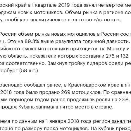
ский край в I квартале 2019 года занял четвертое ме
одажам новых мотоциклов. Объем рынка в регионе со
у, сообщает аналитическое агентство «Автостат».
России объем рынка новых мотоциклов в России сос
ц. Это на 89,3% выше результата годичной давности
ийского рынка мототехники приходится на Москву и
ю область, показатели которых составили 276 и 132
ра соответственно. Замкнул тройку лидеров среди р
ербург (58 шт.).
Краснодар сообщал ранее, в Краснодарском крае в я
 2018 года было продано 269 мотоциклов. По сравне
ным периодом годом ранее продажи выросли на 23%.
родаж Кубань занимала пятое место в стране.
ремя по данным на 1 января 2018 года регион
занял
п
тране по размеру парка мотоциклов. На Кубань прихо