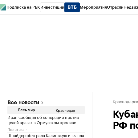
Подписка на РБК
Инвестиции
Мероприятия
Отрасли
Недви
РБК Курсы
РБК Life
Тренды
Визионеры
Национальные проекты
Горо
Газета
Спецпроекты СПб
Конференции СПб
Спецпроекты
Проверк
Краснодарск
Все новости
Краснодар
Весь мир
Кубан
Иран сообщил об «операции против
целей врага» в Ормузском проливе
РФ п
Политика
Шнайдер обыграла Калинскую и вышла