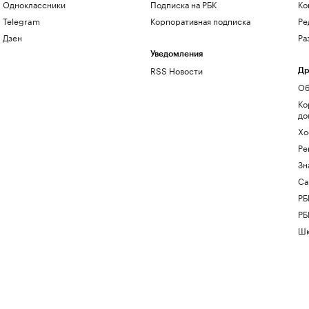
Одноклассники
Подписка на РБК
Ко
Telegram
Корпоративная подписка
Ре
Дзен
Ра
Уведомления
RSS Новости
Др
Об
Ко
до
Хо
Ре
Зн
Са
РБ
РБ
Шк