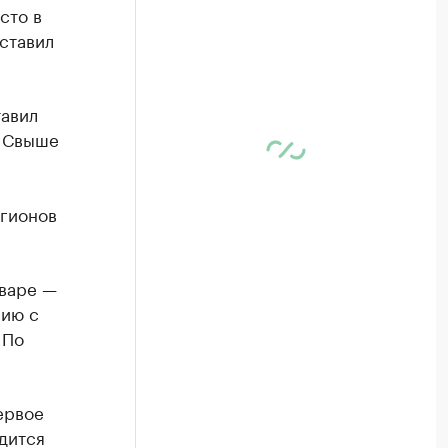
сто в
ставил
тавил
. Свыше
егионов
нваре —
нию с
 По
ервое
дится