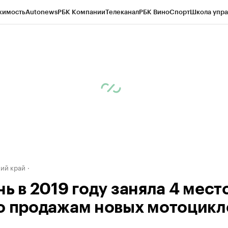
жимость
Autonews
РБК Компании
Телеканал
РБК Вино
Спорт
Школа упра
д
Стиль
Крипто
РБК Бизнес-среда
Дискуссионный клуб
Исследования
К
а контрагентов
Политика
Экономика
Бизнес
Технологии и медиа
Фина
ий край
ь в 2019 году заняла 4 место
о продажам новых мотоцикл