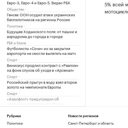
Евро-3, Евро-4 и Евро-5. Видео РБК
5% всей м
Общество
мотоцикл
Генсек ООН осудил атаки украинских
беспилотников на регионы России
Политика
Будущее Ходынского поля: от пашни и
аэродрома до города в городе
РБК и Stone
Футболисты «Сочи» из-за закрытия
аэропорта не смогли вылететь на матч
Спорт
Винисиус продлил контракт с «Реалом»
на фоне слухов об уходе в «Арсенал»
Спорт
Российский прыгун в воду взял второе
золото на чемпионате Европы
Спорт
«Аэрофлот» предупредил об
изменении расписания в Сочи и
Геленджике
Политика
Рубрики
Новости регионов
Ярославский губернатор сообщил о
Политика
Санкт-Петербург и область
потушенных резервуарах с топливом