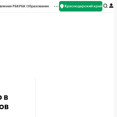
Краснодарский край
вления РБК
РБК Образование
редитные рейтинги
Франшизы
нсы
Рынок наличной валюты
 в
ов