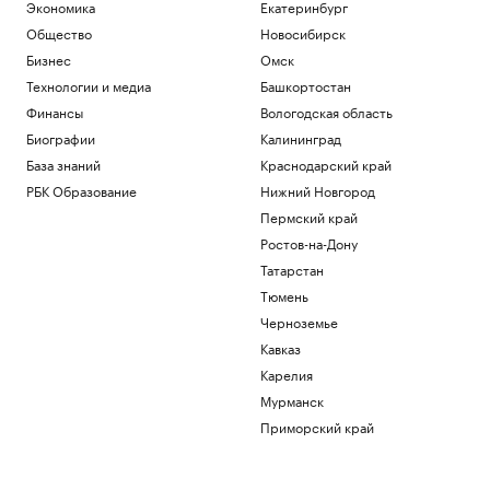
Экономика
Екатеринбург
Политика
Общество
Новосибирск
Euractiv узнал, как финские фермеры
помогают охранять границу с Россией
Бизнес
Омск
Политика
Технологии и медиа
Башкортостан
Киты, тундра и космические пейзажи:
Финансы
Вологодская область
зачем ехать в восточную Арктику
Биографии
Калининград
РБК и УК Первая
Матвиенко предупредила о мерах
База знаний
Краснодарский край
Москвы из-за задержаний россиян в
РБК Образование
Нижний Новгород
Армении
Пермский край
Политика
Ростов-на-Дону
Wildberries объявил о новых мерах
поддержки продавцов
Татарстан
Бизнес
Тюмень
Черноземье
Загрузить еще
Кавказ
Карелия
Мурманск
Приморский край