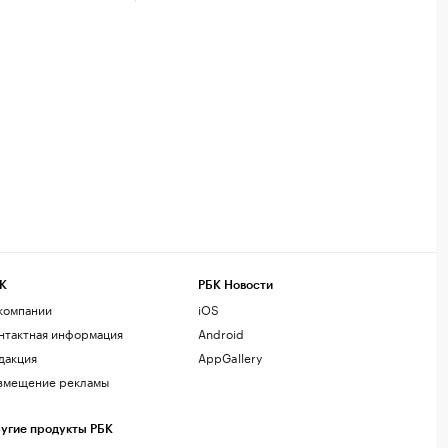
К
РБК Новости
компании
iOS
нтактная информация
Android
дакция
AppGallery
змещение рекламы
угие продукты РБК