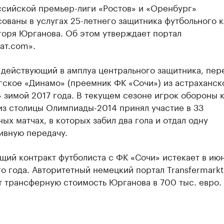
ссийской премьер-лиги «Ростов» и «Оренбург»
ованы в услугах 25-летнего защитника футбольного к
горя Юрганова. Об этом утверждает портал
ат.com».
 действующий в амплуа центрального защитника, пер
гское «Динамо» (преемник ФК «Сочи») из астраханск
 зимой 2017 года. В текущем сезоне игрок обороны 
из столицы Олимпиады-2014 принял участие в 33
ых матчах, в которых забил два гола и отдал одну
ивную передачу.
щий контракт футболиста с ФК «Сочи» истекает в ию
 года. Авторитетный немецкий портал Transfermarkt
т трансферную стоимость Юрганова в 700 тыс. евро.