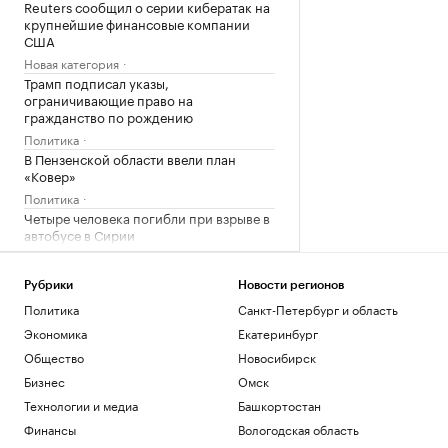
Reuters сообщил о серии кибератак на
крупнейшие финансовые компании
США
Новая категория
Трамп подписал указы,
ограничивающие право на
гражданство по рождению
Политика
В Пензенской области ввели план
«Ковер»
Политика
Четыре человека погибли при взрыве в
автобусе в Сирии
Общество
В Африке поддержали Инфантино
Рубрики
Новости регионов
после скандала с продажей прав ЧМ
Политика
Санкт-Петербург и область
Спорт
Экономика
Екатеринбург
Запасы газа в Европе на минимуме. Что
будет зимой
Общество
Новосибирск
Подписка на РБК
Бизнес
Омск
Экс-глава Mind Money признала вину
Технологии и медиа
Башкортостан
по «делу брокеров» о хищении ₽7 млрд
Финансы
Вологодская область
Финансы