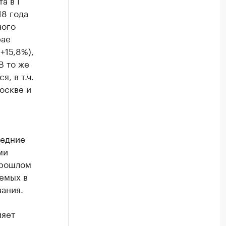
а в I
18 года
ного
рае
+15,8%),
В то же
, в т.ч.
оскве и
ледние
ми
прошлом
емых в
вания.
ияет