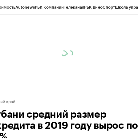
жимость
Autonews
РБК Компании
Телеканал
РБК Вино
Спорт
Школа упра
д
Стиль
Крипто
РБК Бизнес-среда
Дискуссионный клуб
Исследования
К
а контрагентов
Политика
Экономика
Бизнес
Технологии и медиа
Фина
ий край
убани средний размер
кредита в 2019 году вырос п
0%