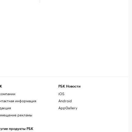
К
РБК Новости
компании
iOS
нтактная информация
Android
дакция
AppGallery
змещение рекламы
угие продукты РБК