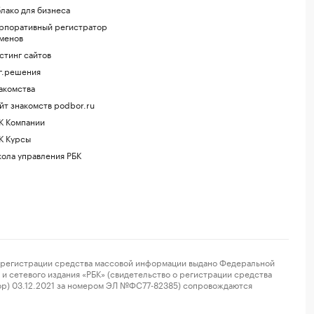
лако для бизнеса
рпоративный регистратор
менов
стинг сайтов
г.решения
акомства
йт знакомств podbor.ru
К Компании
К Курсы
ола управления РБК
регистрации средства массовой информации выдано Федеральной
и сетевого издания «РБК» (свидетельство о регистрации средства
ор) 03.12.2021 за номером ЭЛ №ФС77-82385) сопровождаются