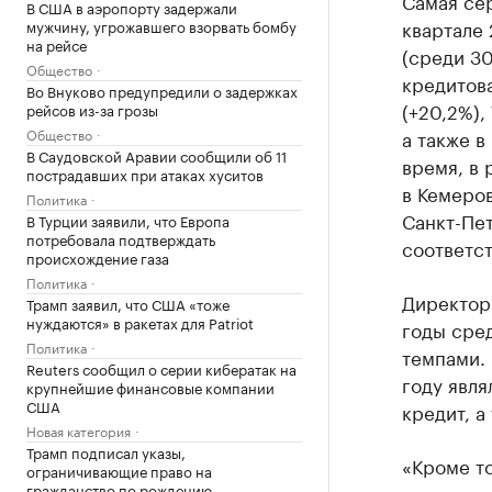
Самая сер
В США в аэропорту задержали
квартале 
мужчину, угрожавшего взорвать бомбу
на рейсе
(среди 3
Общество
кредитов
Во Внуково предупредили о задержках
(+20,2%),
рейсов из-за грозы
Общество
а также в
В Саудовской Аравии сообщили об 11
время, в 
пострадавших при атаках хуситов
в Кемеров
Политика
Санкт-Пет
В Турции заявили, что Европа
потребовала подтверждать
соответст
происхождение газа
Политика
Директор
Трамп заявил, что США «тоже
нуждаются» в ракетах для Patriot
годы сре
Политика
темпами. 
Reuters сообщил о серии кибератак на
году явл
крупнейшие финансовые компании
США
кредит, а
Новая категория
Трамп подписал указы,
«Кроме то
ограничивающие право на
гражданство по рождению