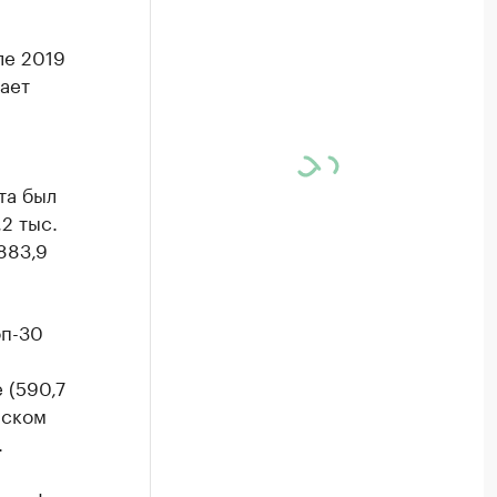
ле 2019
ает
та был
2 тыс.
883,9
оп-30
 (590,7
мском
.