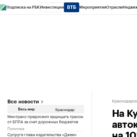
Подписка на РБК
Инвестиции
Мероприятия
Отрасли
Недви
РБК Курсы
РБК Life
Тренды
Визионеры
Национальные проекты
Горо
Газета
Спецпроекты СПб
Конференции СПб
Спецпроекты
Проверк
Краснодарск
Все новости
Краснодар
Весь мир
На К
Минтранс предложил защищать трассы
от БПЛА за счет дорожных бюджетов
авто
Политика
Супруге главы издательства «Джем»
на 1