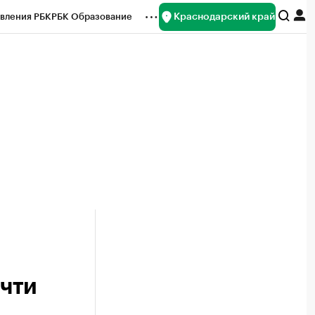
Краснодарский край
вления РБК
РБК Образование
редитные рейтинги
Франшизы
нсы
Рынок наличной валюты
очти