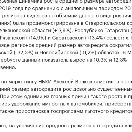
ьезная динамика роста среднего размера автокредит
2019 года по сравнению с аналогичным периодом 20
0 регионов-лидеров по объемам данного вида рознич
ания) была продемонстрирована в Ставропольском к
 Ульяновской области (+17,8%), Республике Татарстан (
 Рязанской (+14,9%) и Саратовской (+13,4%) областях. 
ряде регионов средний размер автокредита сократился
ской (-32,3%) и Новосибирской (-9,2%) областях. В М
ербурге данный показатель вырос на 10,3% и 12,3%
венно.
 по маркетингу НБКИ Алексей Волков отметил, в пос
дний размер автокредита рос довольно существенны
При этом одними из главных причин такого роста в 
ялись удорожание импортных автомобилей, приобрета
 также приостановка госпрограмм льготного кредито
го, на увеличение среднего размера автокредита вл