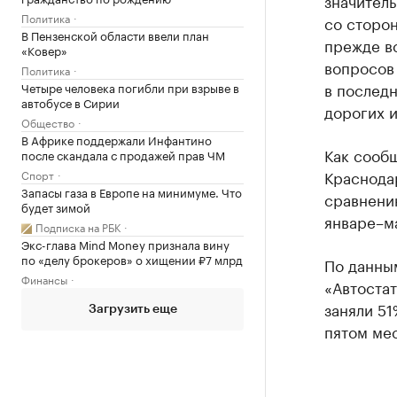
значител
Политика
со сторон
В Пензенской области ввели план
прежде вс
«Ковер»
вопросов 
Политика
в последн
Четыре человека погибли при взрыве в
автобусе в Сирии
дорогих и
Общество
В Африке поддержали Инфантино
Как сообщ
после скандала с продажей прав ЧМ
Краснодар
Спорт
Запасы газа в Европе на минимуме. Что
сравнени
будет зимой
январе–ма
Подписка на РБК
Экс-глава Mind Money признала вину
по «делу брокеров» о хищении ₽7 млрд
По данны
Финансы
«Автостат
заняли 51
Загрузить еще
пятом мес