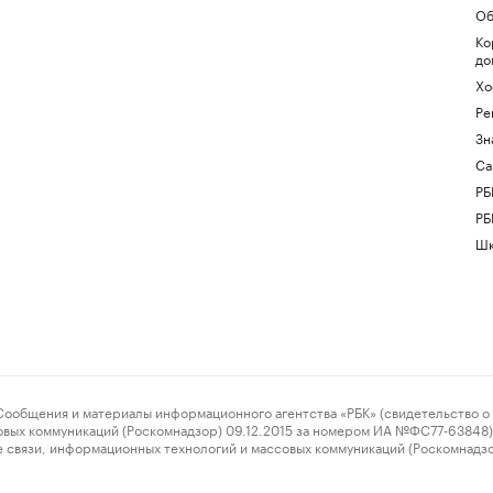
Об
Ко
до
Хо
Ре
Зн
Са
РБ
РБ
Шк
ения и материалы информационного агентства «РБК» (свидетельство о 
овых коммуникаций (Роскомнадзор) 09.12.2015 за номером ИА №ФС77-63848) 
 связи, информационных технологий и массовых коммуникаций (Роскомнадз