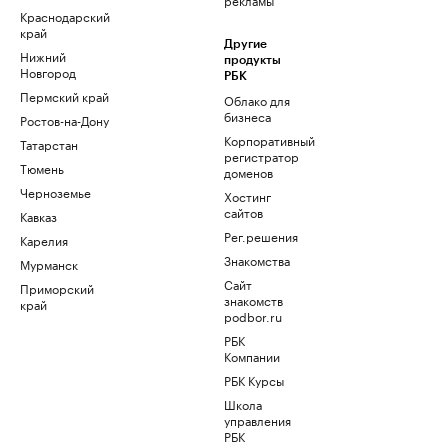
Краснодарский
край
Другие
Нижний
продукты
Новгород
РБК
Пермский край
Облако для
бизнеса
Ростов-на-Дону
Корпоративный
Татарстан
регистратор
Тюмень
доменов
Черноземье
Хостинг
сайтов
Кавказ
Рег.решения
Карелия
Знакомства
Мурманск
Сайт
Приморский
знакомств
край
podbor.ru
РБК
Компании
РБК Курсы
Школа
управления
РБК