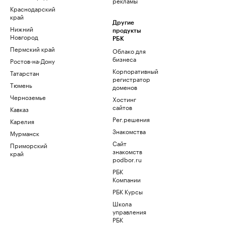
рекламы
Краснодарский
край
Другие
Нижний
продукты
Новгород
РБК
Пермский край
Облако для
бизнеса
Ростов-на-Дону
Корпоративный
Татарстан
регистратор
Тюмень
доменов
Черноземье
Хостинг
сайтов
Кавказ
Рег.решения
Карелия
Знакомства
Мурманск
Сайт
Приморский
знакомств
край
podbor.ru
РБК
Компании
РБК Курсы
Школа
управления
РБК