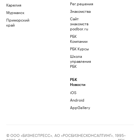
Рег.решения
Карелия
Знакомства
Мурманск
Сайт
Приморский
знакомств
край
podbor.ru
РБК
Компании
РБК Курсы
Школа
управления
РБК
РБК
Новости
iOS
Android
AppGallery
© ООО «БИЗНЕСПРЕСС», АО «РОСБИЗНЕСКОНСАЛТИНГ», 1995–
2026. Сообщения и материалы информационного агентства «РБК»