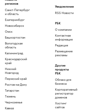
регионов
Уведомления
Санкт-Петербург
RSS Новости
и область
Екатеринбург
РБК
Новосибирск
О компании
Омск
Контактная
Башкортостан
информация
Вологодская
Редакция
область
Размещение
Калининград
рекламы
Краснодарский
край
Другие
Нижний
продукты
Новгород
РБК
Пермский край
Облако для
бизнеса
Ростов-на-Дону
Корпоративный
Татарстан
регистратор
Тюмень
доменов
Черноземье
Хостинг
сайтов
Кавказ