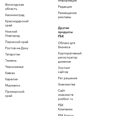
Вологодская
Редакция
область
Размещение
Калининград
рекламы
Краснодарский
край
Другие
Нижний
продукты
Новгород
РБК
Пермский край
Облако для
бизнеса
Ростов-на-Дону
Корпоративный
Татарстан
регистратор
Тюмень
доменов
Черноземье
Хостинг
сайтов
Кавказ
Рег.решения
Карелия
Знакомства
Мурманск
Сайт
Приморский
знакомств
край
podbor.ru
РБК
Компании
РБК Курсы