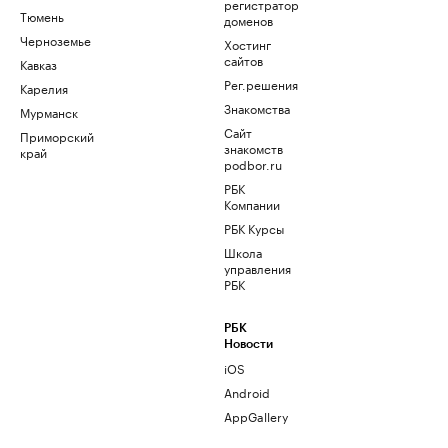
регистратор
Тюмень
доменов
Черноземье
Хостинг
сайтов
Кавказ
Рег.решения
Карелия
Знакомства
Мурманск
Сайт
Приморский
знакомств
край
podbor.ru
РБК
Компании
РБК Курсы
Школа
управления
РБК
РБК
Новости
iOS
Android
AppGallery