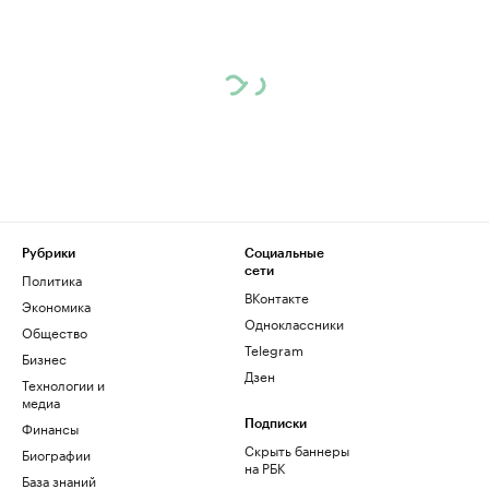
Рубрики
Социальные
сети
Политика
ВКонтакте
Экономика
Одноклассники
Общество
Telegram
Бизнес
Дзен
Технологии и
медиа
Финансы
Подписки
Скрыть баннеры
Биографии
на РБК
База знаний