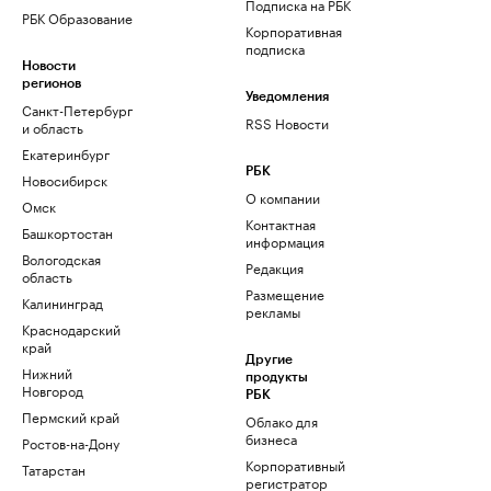
Подписка на РБК
РБК Образование
Корпоративная
подписка
Новости
регионов
Уведомления
Санкт-Петербург
RSS Новости
и область
Екатеринбург
РБК
Новосибирск
О компании
Омск
Контактная
Башкортостан
информация
Вологодская
Редакция
область
Размещение
Калининград
рекламы
Краснодарский
край
Другие
Нижний
продукты
Новгород
РБК
Пермский край
Облако для
бизнеса
Ростов-на-Дону
Корпоративный
Татарстан
регистратор