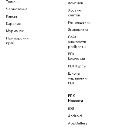
Тюмень
доменов
Черноземье
Хостинг
сайтов
Кавказ
Рег.решения
Карелия
Знакомства
Мурманск
Сайт
Приморский
знакомств
край
podbor.ru
РБК
Компании
РБК Курсы
Школа
управления
РБК
РБК
Новости
iOS
Android
AppGallery