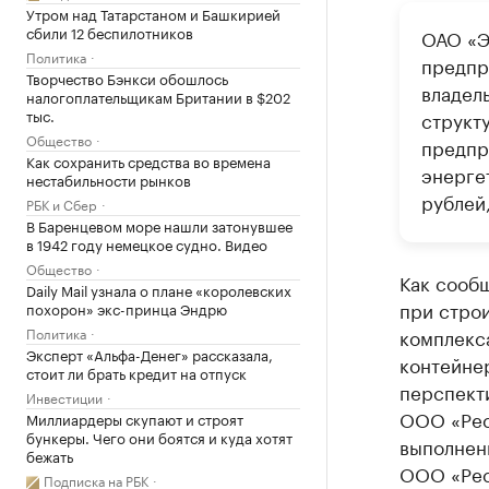
Утром над Татарстаном и Башкирией
сбили 12 беспилотников
ОАО «Э
Политика
предпр
Творчество Бэнкси обошлось
владел
налогоплательщикам Британии в $202
тыс.
структ
Общество
предпр
Как сохранить средства во времена
энерге
нестабильности рынков
рублей,
РБК и Сбер
В Баренцевом море нашли затонувшее
в 1942 году немецкое судно. Видео
Общество
Как сооб
Daily Mail узнала о плане «королевских
при стро
похорон» экс-принца Эндрю
Политика
комплекс
Эксперт «Альфа-Денег» рассказала,
контейнер
стоит ли брать кредит на отпуск
перспекти
Инвестиции
ООО «Ресу
Миллиардеры скупают и строят
бункеры. Чего они боятся и куда хотят
выполнен
бежать
ООО «Рес
Подписка на РБК