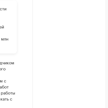
сти
ей
 млн
дчиком
ого
м с
работ
 работы
кать с