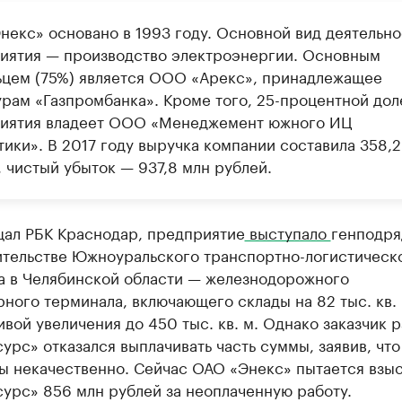
некс» основано в 1993 году. Основной вид деятельно
иятия — производство электроэнергии. Основным
ьцем (75%) является ООО «Арекс», принадлежащее
урам «Газпромбанка». Кроме того, 25-процентной дол
иятия владеет ООО «Менеджемент южного ИЦ
тики». В 2017 году выручка компании составила 358,2
 чистый убыток — 937,8 млн рублей.
щал РБК Краснодар, предприятие
выступало
генподря
ительстве Южноуральского транспортно-логистическ
а в Челябинской области — железнодорожного
ного терминала, включающего склады на 82 тыс. кв. 
вой увеличения до 450 тыс. кв. м. Однако заказчик 
рс» отказался выплачивать часть суммы, заявив, что
ы некачественно. Сейчас ОАО «Энекс» пытается взыс
урс» 856 млн рублей за неоплаченную работу.