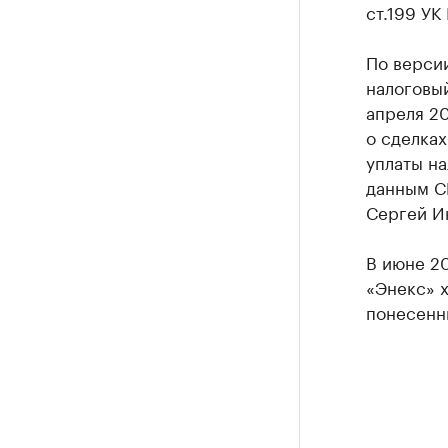
ст.199 УК 
По версии
налоговый
апреля 20
о сделках
уплаты на
данным С
Сергей И
В июне 2
«Энекс» х
понесенн