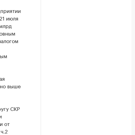
дприятии
21 июля
 млрд
новным
залогом
ным
ая
ьно выше
ругу СКР
и
и от
ч.2