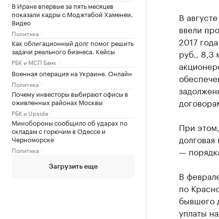
В Иране впервые за пять месяцев
показали кадры с Моджтабой Хаменеи.
В август
Видео
ввели про
Политика
2017 года
Как облигационный долг помог решить
задачи реального бизнеса. Кейсы
руб., 8,3
РБК и МСП Банк
акционер
Военная операция на Украине. Онлайн
обеспечен
Политика
задолженн
Почему инвесторы выбирают офисы в
договора
оживленных районах Москвы
РБК и Upside
Минобороны сообщило об ударах по
При этом,
складам с горючим в Одессе и
долговая 
Черноморске
— порядка
Политика
Загрузить еще
В феврал
по Красн
бывшего 
уплаты на