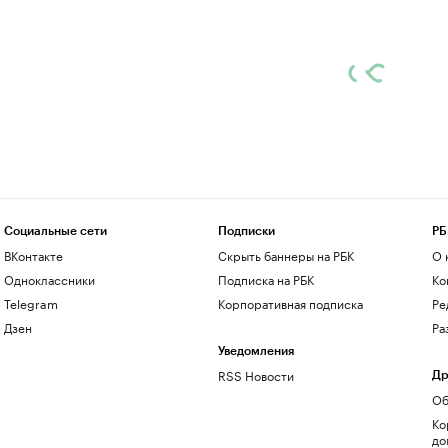
Социальные сети
Подписки
РБ
ВКонтакте
Скрыть баннеры на РБК
О 
Одноклассники
Подписка на РБК
Ко
Telegram
Корпоративная подписка
Ре
Дзен
Ра
Уведомления
RSS Новости
Др
Об
Ко
до