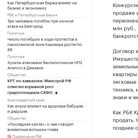
Как Петербургская биржа влияет на
Конкурсн
бизнес и экономику
продаже 
РБК и Петербургская Биржа
первонача
Три человека погибли при ночной
атаке на Белгород
млн руб.,
Политика
банкротст
Число погибших в ходе протестов в
пакистанской зоне Кашмира достигло
89
Договор 
Политика
Имущество
Хуситы атаковали беспилотником НПЗ
земельные
Aramco в Джизане
квартиры 
Общество
легковые 
КРТ по-кавказски: Минстрой РФ
отметил взрывной рост
техника, 
градпотенциала СКФО
знаки и м
Краснодарский край
Как внуки влияют на здоровье бабушек
и дедушек
Как РБК 
Общество
продать. 
«Последняя капля»: о чем говорят
позднее о
внезапные вспышки гнева
Подписка на РБК