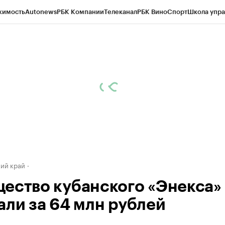
жимость
Autonews
РБК Компании
Телеканал
РБК Вино
Спорт
Школа упра
д
Стиль
Крипто
РБК Бизнес-среда
Дискуссионный клуб
Исследования
К
а контрагентов
Политика
Экономика
Бизнес
Технологии и медиа
Фина
ий край
ество кубанского «Энекса»
али за 64 млн рублей