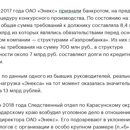
е 2017 года ОАО «Энекс»
признали
банкротом, на пре
цедуру конкурсного производства. По состоянию на 
 общая сумма требований к должнику составляла 8,4
 млрд из которых являлись обязательствами перед ос
ом компании — структурами «Газпромбанка». Из них 
ы требования на сумму 700 млн руб., в структуре
ости около 7 млрд руб. составляют долги по кредит
м.
 по данным одного из бывших руководителей, реальн
нагрузка «Энекса» на тот момент оказалась значител
 13 млрд рублей.
е 2018 года Следственный отдел по Карасунскому ок
одарскому краю возбудил уголовное дело в отношени
директора ОАО «Энекс». Его подозревают в уклонени
логов с организации в особо крупном размере (п.«б» 