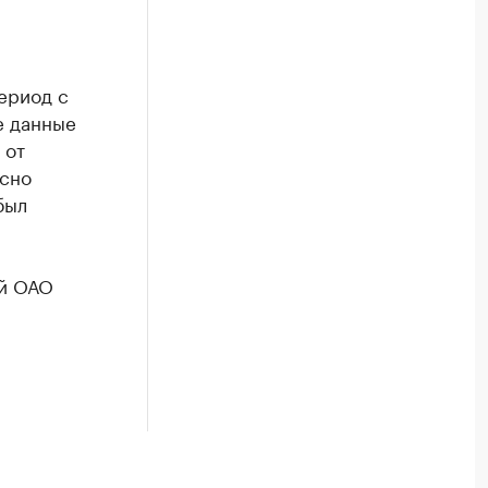
ериод с
е данные
 от
асно
был
ий ОАО