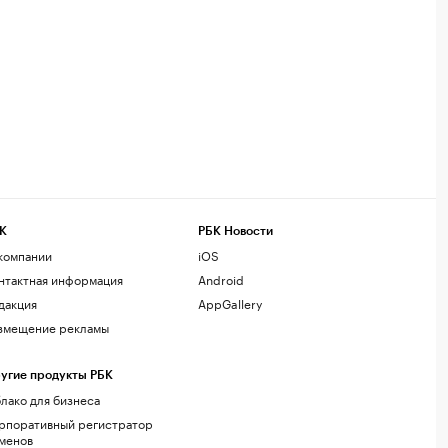
К
РБК Новости
компании
iOS
нтактная информация
Android
дакция
AppGallery
змещение рекламы
угие продукты РБК
лако для бизнеса
рпоративный регистратор
менов