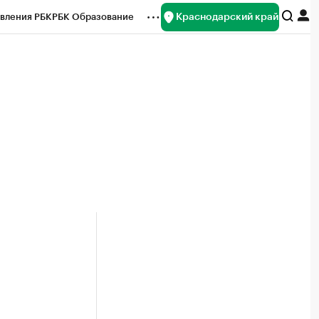
Краснодарский край
вления РБК
РБК Образование
редитные рейтинги
Франшизы
нсы
Рынок наличной валюты