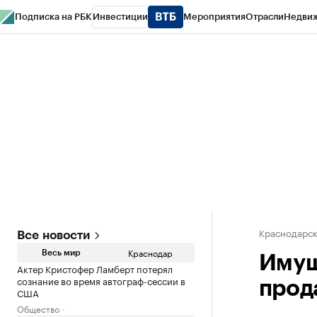
Подписка на РБК
Инвестиции
Мероприятия
Отрасли
Недви
РБК Курсы
РБК Life
Тренды
Визионеры
Национальные проекты
Горо
Газета
Спецпроекты СПб
Конференции СПб
Спецпроекты
Проверк
Краснодарск
Все новости
Краснодар
Весь мир
Имущ
Актер Кристофер Ламберт потерял
сознание во время автограф-сессии в
прод
США
Общество