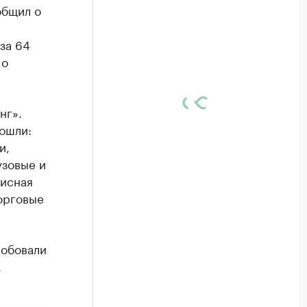
общил о
за 64
 о
нг».
вошли:
и,
узовые и
фисная
орговые
робовали
,