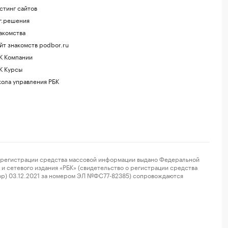
стинг сайтов
г.решения
акомства
йт знакомств podbor.ru
К Компании
К Курсы
ола управления РБК
регистрации средства массовой информации выдано Федеральной
и сетевого издания «РБК» (свидетельство о регистрации средства
ор) 03.12.2021 за номером ЭЛ №ФС77-82385) сопровождаются