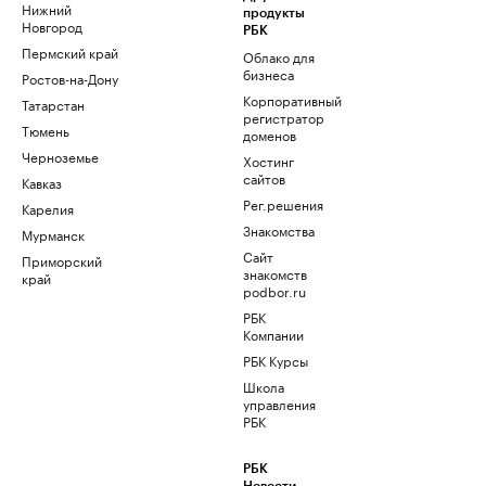
Нижний
продукты
Новгород
РБК
Пермский край
Облако для
бизнеса
Ростов-на-Дону
Корпоративный
Татарстан
регистратор
Тюмень
доменов
Черноземье
Хостинг
сайтов
Кавказ
Рег.решения
Карелия
Знакомства
Мурманск
Сайт
Приморский
знакомств
край
podbor.ru
РБК
Компании
РБК Курсы
Школа
управления
РБК
РБК