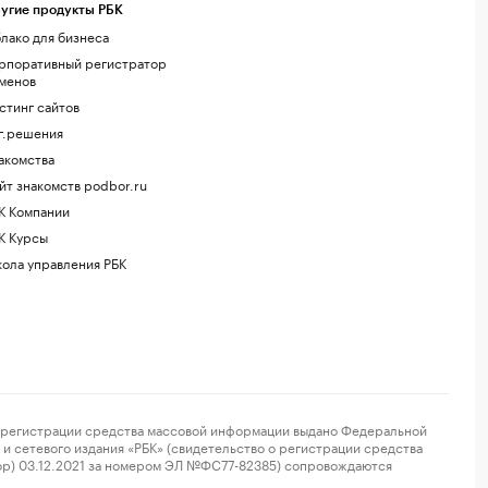
угие продукты РБК
лако для бизнеса
рпоративный регистратор
менов
стинг сайтов
г.решения
акомства
йт знакомств podbor.ru
К Компании
К Курсы
ола управления РБК
регистрации средства массовой информации выдано Федеральной
и сетевого издания «РБК» (свидетельство о регистрации средства
ор) 03.12.2021 за номером ЭЛ №ФС77-82385) сопровождаются