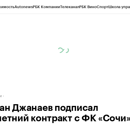
жимость
Autonews
РБК Компании
Телеканал
РБК Вино
Спорт
Школа упра
д
Стиль
Крипто
РБК Бизнес-среда
Дискуссионный клуб
Исследования
К
а контрагентов
Политика
Экономика
Бизнес
Технологии и медиа
Фина
и
ан Джанаев подписал
летний контракт с ФК «Сочи