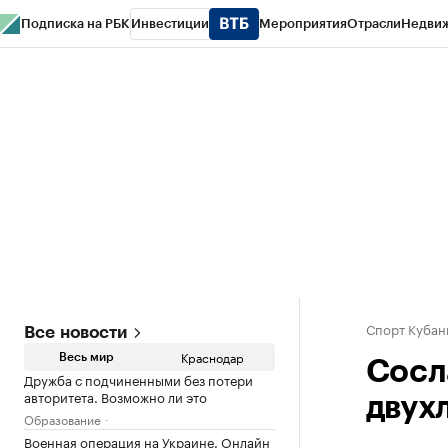
Подписка на РБК
Инвестиции
Мероприятия
Отрасли
Недви
РБК Курсы
РБК Life
Тренды
Визионеры
Национальные проекты
Горо
Газета
Спецпроекты СПб
Конференции СПб
Спецпроекты
Проверк
Спорт Кубан
Все новости
Краснодар
Весь мир
Сосл
Дружба с подчиненными без потери
авторитета. Возможно ли это
двух
Образование
Военная операция на Украине. Онлайн