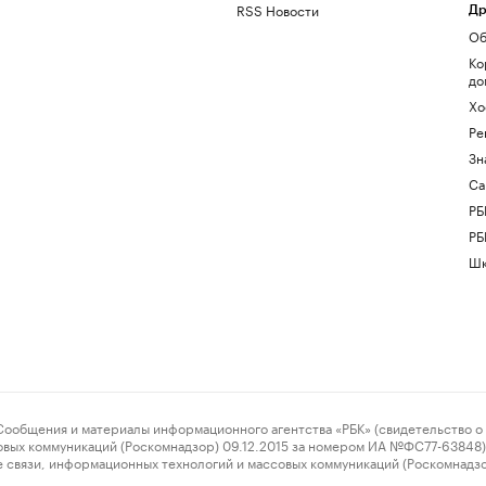
RSS Новости
Др
Об
Ко
до
Хо
Ре
Зн
Са
РБ
РБ
Шк
ения и материалы информационного агентства «РБК» (свидетельство о 
овых коммуникаций (Роскомнадзор) 09.12.2015 за номером ИА №ФС77-63848) 
 связи, информационных технологий и массовых коммуникаций (Роскомнадз