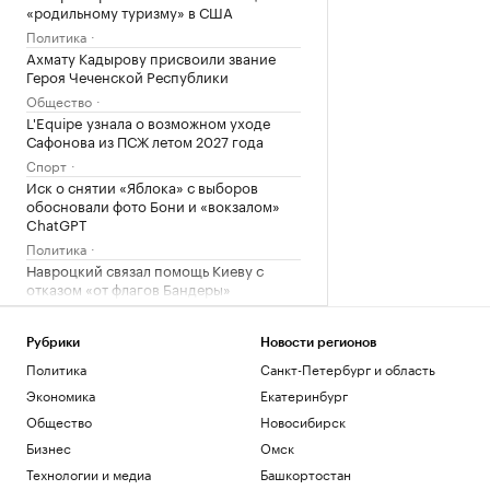
«родильному туризму» в США
Политика
Ахмату Кадырову присвоили звание
Героя Чеченской Республики
Общество
L'Equipe узнала о возможном уходе
Сафонова из ПСЖ летом 2027 года
Спорт
Иск о снятии «Яблока» с выборов
обосновали фото Бони и «вокзалом»
ChatGPT
Политика
Навроцкий связал помощь Киеву с
отказом «от флагов Бандеры»
Политика
Рубрики
Новости регионов
Загрузить еще
Политика
Санкт-Петербург и область
Экономика
Екатеринбург
Общество
Новосибирск
Бизнес
Омск
Технологии и медиа
Башкортостан