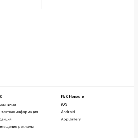
К
РБК Новости
компании
iOS
нтактная информация
Android
дакция
AppGallery
змещение рекламы