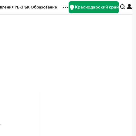
Краснодарский край
вления РБК
РБК Образование
редитные рейтинги
Франшизы
нсы
Рынок наличной валюты
»