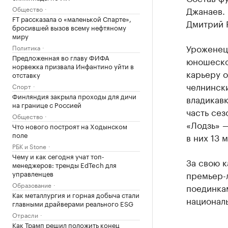
Общество
Джанаев.
FT рассказала о «маленькой Спарте»,
Дмитрий Р
бросившей вызов всему нефтяному
миру
Уроженец
Политика
Предложенная во главу ФИФА
юношеско
норвежка призвала Инфантино уйти в
карьеру о
отставку
челнинск
Спорт
Финляндия закрыла проходы для дичи
владикавк
на границе с Россией
часть сез
Общество
«Лодзь» —
Что нового построят на Ходынском
поле
в них 13 
РБК и Stone
Чему и как сегодня учат топ-
За свою к
менеджеров: тренды EdTech для
управленцев
премьер-л
Образование
поединкам
Как металлургия и горная добыча стали
национал
главными драйверами реального ESG
Отрасли
Как Трамп решил положить конец