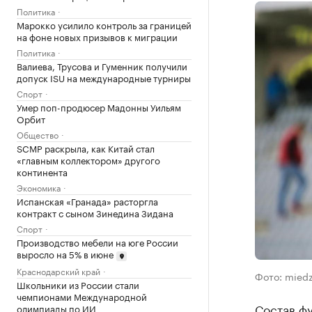
Политика
Марокко усилило контроль за границей
на фоне новых призывов к миграции
Политика
Валиева, Трусова и Гуменник получили
допуск ISU на международные турниры
Спорт
Умер поп-продюсер Мадонны Уильям
Орбит
Общество
SCMP раскрыла, как Китай стал
«главным коллектором» другого
континента
Экономика
Испанская «Гранада» расторгла
контракт с сыном Зинедина Зидана
Спорт
Производство мебели на юге России
выросло на 5% в июне
Краснодарский край
Фото: miedz
Школьники из России стали
чемпионами Международной
Состав фу
олимпиады по ИИ