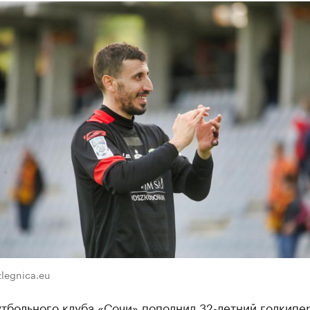
legnica.eu
тбольного клуба «Сочи» пополнил 32-летний голкипе