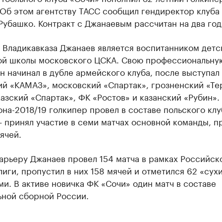
 Об этом агентству ТАСС сообщил гендиректор клуба
убашко. Контракт с Джанаевым рассчитан на два год
 Владикавказа Джанаев является воспитанником детс
й школы московского ЦСКА. Свою профессиональну
н начинал в дубле армейского клуба, после выступал 
ий «КАМАЗ», московский «Спартак», грозненский «Те
азский «Спартак», ФК «Ростов» и казанский «Рубин».
она-2018/19 голкипер провел в составе польского клу
 принял участие в семи матчах основной команды, п
мячей.
арьеру Джанаев провел 154 матча в рамках Российск
иги, пропустил в них 158 мячей и отметился 62 «сух
и. В активе новичка ФК «Сочи» один матч в составе
ьной сборной России.