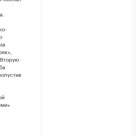
а.
ко-
ю
за
рек»,
 Вторую
ба
ропустив
ой
ими»